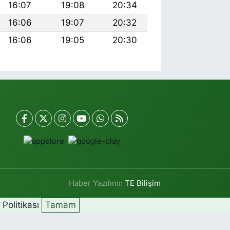
16:07
19:08
20:34
16:06
19:07
20:32
16:06
19:05
20:30
Haber Yazılımı:
TE Bilişim
k Politikası
Tamam