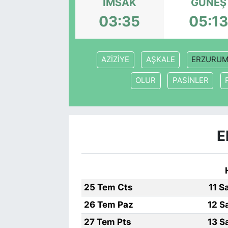
İMSAK
GÜNEŞ
03:35
05:1
AZİZİYE
AŞKALE
ERZURU
OLUR
PASİNLER
E
25 Tem Cts
11 S
26 Tem Paz
12 S
27 Tem Pts
13 S