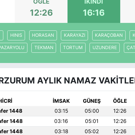
ÖĞLE
İKINDI
3
12:26
16:16
M
HINIS
HORASAN
KARAYAZI
KARAÇOBAN
PAZARYOLU
TEKMAN
TORTUM
UZUNDERE
ÇA
RZURUM AYLIK NAMAZ VAKITLE
HİCRİ
İMSAK
GÜNEŞ
ÖĞLE
afer 1448
03:15
05:00
12:26
afer 1448
03:16
05:01
12:26
afer 1448
03:18
05:02
12:26