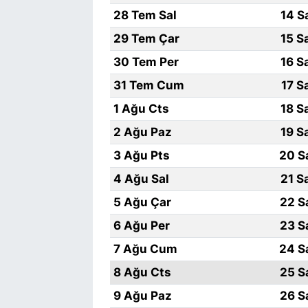
28 Tem Sal
14 S
29 Tem Çar
15 S
30 Tem Per
16 S
31 Tem Cum
17 S
1 Ağu Cts
18 S
2 Ağu Paz
19 S
3 Ağu Pts
20 S
4 Ağu Sal
21 S
5 Ağu Çar
22 S
6 Ağu Per
23 S
7 Ağu Cum
24 S
8 Ağu Cts
25 S
9 Ağu Paz
26 S