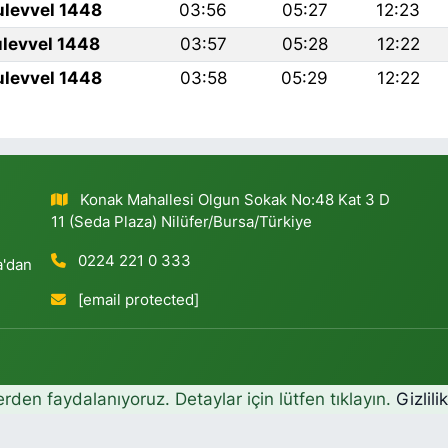
ulevvel 1448
03:56
05:27
12:23
ulevvel 1448
03:57
05:28
12:22
ulevvel 1448
03:58
05:29
12:22
Konak Mahallesi Olgun Sokak No:48 Kat 3 D
11 (Seda Plaza) Nilüfer/Bursa/Türkiye
0224 221 0 333
a'dan
[email protected]
erden faydalanıyoruz. Detaylar için lütfen tıklayın.
Gizlili