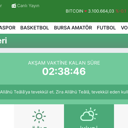
r
Canlı Yayın
BITCOIN
3.100.664,03
%-0.1
DOLAR
47,7436
%0.18
ASPOR
BASKETBOL
BURSA AMATÖR
FUTBOL
VO
EURO
55,2510
%0.32
ri
STERLİN
64,4811
%0.38
GRAM ALTIN
6660.55
%0.03
AKŞAM VAKTINE KALAN SÜRE
BİST100
13.779
%-14
02:38:45
llâhü Teâlâ'ya tevekkül et. Zira Allâhü Teâlâ, tevekkül eden kulla