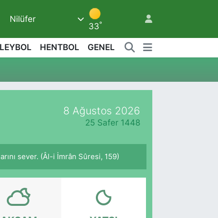
Nilüfer
8
°
33
LEYBOL
HENTBOL
GENEL
8 Ağustos 2026
25 Safer 1448
rını sever. (Âl-i İmrân Sûresi, 159)