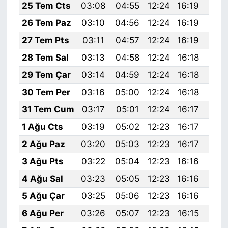
25 Tem Cts
03:08
04:55
12:24
16:19
19:
26 Tem Paz
03:10
04:56
12:24
16:19
19:
27 Tem Pts
03:11
04:57
12:24
16:19
19:
28 Tem Sal
03:13
04:58
12:24
16:18
19:
29 Tem Çar
03:14
04:59
12:24
16:18
19:
30 Tem Per
03:16
05:00
12:24
16:18
19:
31 Tem Cum
03:17
05:01
12:24
16:17
19:
1 Ağu Cts
03:19
05:02
12:23
16:17
19:
2 Ağu Paz
03:20
05:03
12:23
16:17
19:
3 Ağu Pts
03:22
05:04
12:23
16:16
19:
4 Ağu Sal
03:23
05:05
12:23
16:16
19:
5 Ağu Çar
03:25
05:06
12:23
16:16
19:
6 Ağu Per
03:26
05:07
12:23
16:15
19: