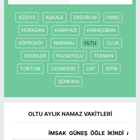
AZİZİYE
AŞKALE
ERZURUM
HINIS
HORASAN
KARAYAZI
KARAÇOBAN
KÖPRÜKÖY
NARMAN
OLTU
OLUR
PASİNLER
PAZARYOLU
TEKMAN
TORTUM
UZUNDERE
ÇAT
İSPİR
ŞENKAYA
OLTU AYLIK NAMAZ VAKITLERI
İMSAK
GÜNEŞ
ÖĞLE
İKINDI
AKŞ