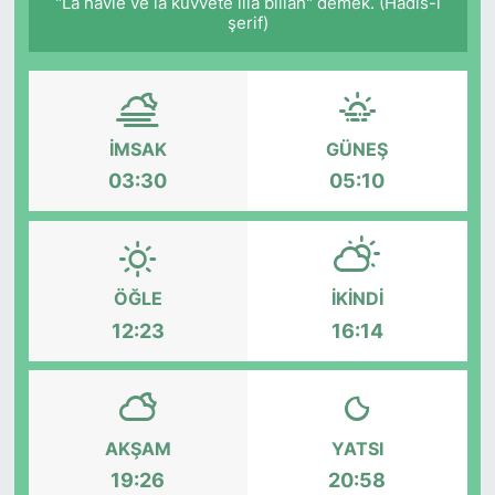
"Lâ havle ve lâ kuvvete illâ billâh" demek. (Hadis-i
şerif)
İMSAK
GÜNEŞ
03:30
05:10
ÖĞLE
İKINDI
12:23
16:14
AKŞAM
YATSI
19:26
20:58