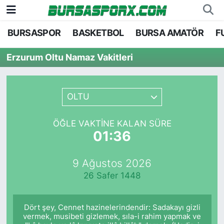
BURSASPOR
BASKETBOL
BURSA AMATÖR
F
Bursaspor
Bursa Nöbetçi Eczaneler
Erzurum Oltu Namaz Vakitleri
Futbol
Bursa Hava Durumu
Basketbol
Bursa Namaz Vakitleri
OLTU
Bursa Amatör
Bursa Trafik Yoğunluk Haritası
ÖĞLE VAKTINE KALAN SÜRE
01:36
Hentbol
TFF 1.Lig Puan Durumu ve Fikstür
9 Ağustos 2026
Voleybol
Tüm Manşetler
26 Safer 1448
Genel
Son Dakika Haberleri
Dört şey, Cennet hazinelerindendir: Sadakayı gizli
Haber Arşivi
vermek, musibeti gizlemek, sıla-i rahim yapmak ve