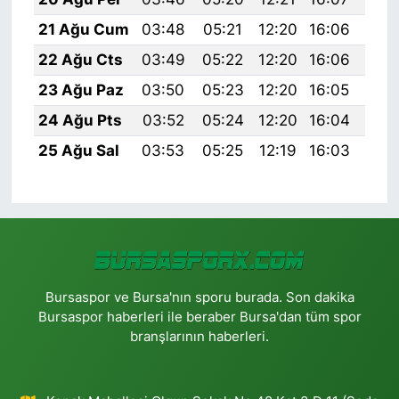
21 Ağu Cum
03:48
05:21
12:20
16:06
19:
22 Ağu Cts
03:49
05:22
12:20
16:06
19:
23 Ağu Paz
03:50
05:23
12:20
16:05
19:
24 Ağu Pts
03:52
05:24
12:20
16:04
19:
25 Ağu Sal
03:53
05:25
12:19
16:03
19:
Bursaspor ve Bursa'nın sporu burada. Son dakika
Bursaspor haberleri ile beraber Bursa'dan tüm spor
branşlarının haberleri.