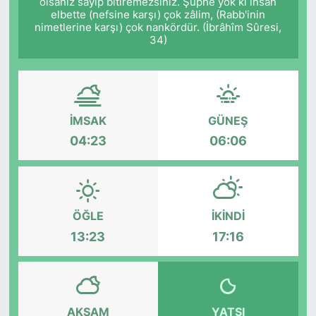
olsanız sayıp bitiremezsiniz. Şüphe yok ki insan
elbette (nefsine karşı) çok zâlim, (Rabb'inin
nimetlerine karşı) çok nankördür. (İbrâhîm Sûresi,
34)
İMSAK
GÜNEŞ
04:23
06:06
ÖĞLE
İKINDI
13:23
17:16
AKŞAM
YATSI