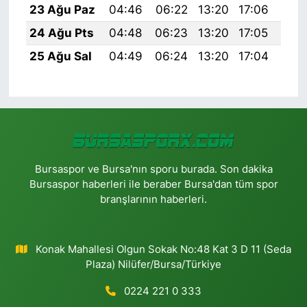
23 Ağu Paz
04:46
06:22
13:20
17:06
20:
24 Ağu Pts
04:48
06:23
13:20
17:05
20:
25 Ağu Sal
04:49
06:24
13:20
17:04
20:
Bursaspor ve Bursa'nın sporu burada. Son dakika
Bursaspor haberleri ile beraber Bursa'dan tüm spor
branşlarının haberleri.
Konak Mahallesi Olgun Sokak No:48 Kat 3 D 11 (Seda
Plaza) Nilüfer/Bursa/Türkiye
0224 221 0 333