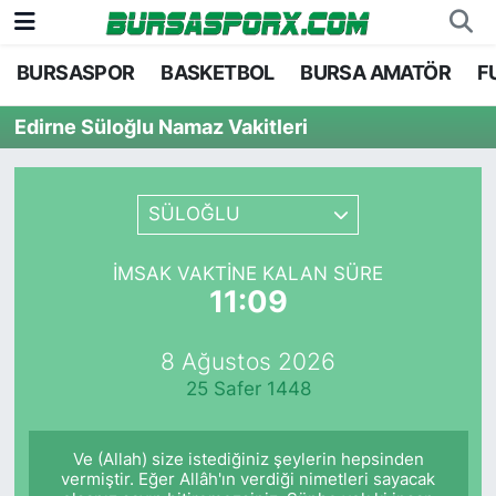
BURSASPOR
BASKETBOL
BURSA AMATÖR
F
Bursaspor
Bursa Nöbetçi Eczaneler
Edirne Süloğlu Namaz Vakitleri
Futbol
Bursa Hava Durumu
Basketbol
Bursa Namaz Vakitleri
SÜLOĞLU
Bursa Amatör
Bursa Trafik Yoğunluk Haritası
İMSAK VAKTINE KALAN SÜRE
11:09
Hentbol
TFF 1.Lig Puan Durumu ve Fikstür
8 Ağustos 2026
Voleybol
Tüm Manşetler
25 Safer 1448
Genel
Son Dakika Haberleri
Ve (Allah) size istediğiniz şeylerin hepsinden
Haber Arşivi
vermiştir. Eğer Allâh'ın verdiği nimetleri sayacak