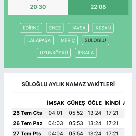
20:30
22:06
EDİRNE
ENEZ
HAVSA
KEŞAN
LALAPAŞA
MERİÇ
SÜLOĞLU
UZUNKÖPRÜ
İPSALA
SÜLOĞLU AYLIK NAMAZ VAKITLERI
İMSAK
GÜNEŞ
ÖĞLE
İKINDI
AKŞ
25 Tem Cts
04:01
05:52
13:24
17:21
20:
26 Tem Paz
04:03
05:53
13:24
17:21
20:
27 Tem Pts
04:04
05:54
13:24
17:21
20: