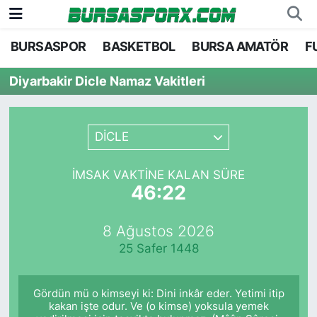
BURSASPOR
BASKETBOL
BURSA AMATÖR
F
Bursaspor
Bursa Nöbetçi Eczaneler
Diyarbakir Dicle Namaz Vakitleri
Futbol
Bursa Hava Durumu
Basketbol
Bursa Namaz Vakitleri
DİCLE
Bursa Amatör
Bursa Trafik Yoğunluk Haritası
İMSAK VAKTINE KALAN SÜRE
46:22
Hentbol
TFF 1.Lig Puan Durumu ve Fikstür
8 Ağustos 2026
Voleybol
Tüm Manşetler
25 Safer 1448
Genel
Son Dakika Haberleri
Gördün mü o kimseyi ki: Dini inkâr eder. Yetimi itip
Haber Arşivi
kakan işte odur. Ve (o kimse) yoksula yemek