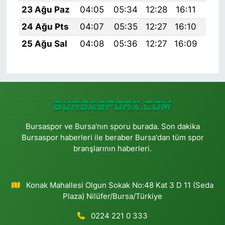
23 Ağu Paz
04:05
05:34
12:28
16:11
19:
24 Ağu Pts
04:07
05:35
12:27
16:10
19:
25 Ağu Sal
04:08
05:36
12:27
16:09
19:
Bursaspor ve Bursa'nın sporu burada. Son dakika
Bursaspor haberleri ile beraber Bursa'dan tüm spor
branşlarının haberleri.
Konak Mahallesi Olgun Sokak No:48 Kat 3 D 11 (Seda
Plaza) Nilüfer/Bursa/Türkiye
0224 221 0 333