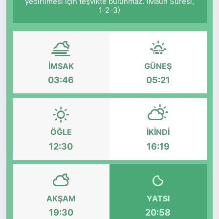
yedirilmesi için teşvikte bulunmaz. (Mâûn Sûresi,
1-2-3)
İMSAK
GÜNEŞ
03:46
05:21
ÖĞLE
İKINDI
12:30
16:19
AKŞAM
YATSI
19:30
20:58