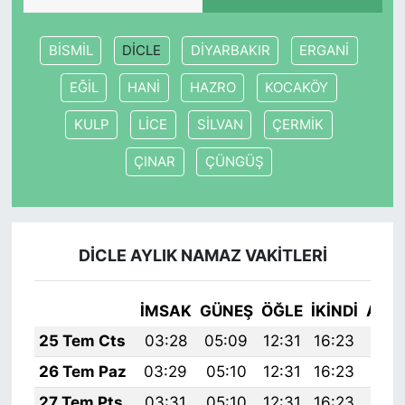
BİSMİL
DİCLE
DİYARBAKIR
ERGANİ
EĞİL
HANİ
HAZRO
KOCAKÖY
KULP
LİCE
SİLVAN
ÇERMİK
ÇINAR
ÇÜNGÜŞ
DİCLE AYLIK NAMAZ VAKITLERI
İMSAK
GÜNEŞ
ÖĞLE
İKINDI
AKŞ
25 Tem Cts
03:28
05:09
12:31
16:23
19:
26 Tem Paz
03:29
05:10
12:31
16:23
19:
27 Tem Pts
03:31
05:10
12:31
16:23
19: