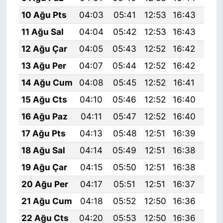
10 Ağu Pts
04:03
05:41
12:53
16:43
19:
11 Ağu Sal
04:04
05:42
12:53
16:43
19:
12 Ağu Çar
04:05
05:43
12:52
16:42
19:
13 Ağu Per
04:07
05:44
12:52
16:42
19:
14 Ağu Cum
04:08
05:45
12:52
16:41
19:
15 Ağu Cts
04:10
05:46
12:52
16:40
19:
16 Ağu Paz
04:11
05:47
12:52
16:40
19:
17 Ağu Pts
04:13
05:48
12:51
16:39
19:
18 Ağu Sal
04:14
05:49
12:51
16:38
19:
19 Ağu Çar
04:15
05:50
12:51
16:38
19:
20 Ağu Per
04:17
05:51
12:51
16:37
19:
21 Ağu Cum
04:18
05:52
12:50
16:36
19:
22 Ağu Cts
04:20
05:53
12:50
16:36
19: