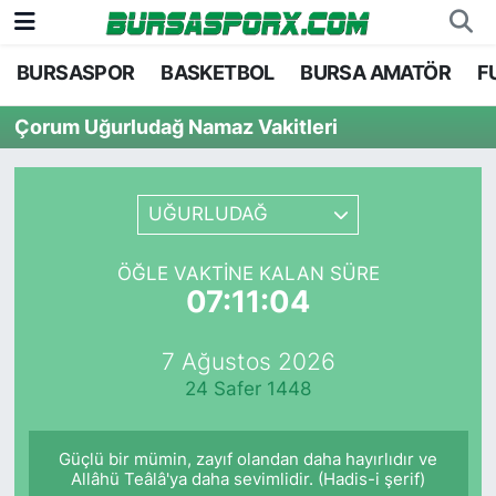
BURSASPOR
BASKETBOL
BURSA AMATÖR
F
Bursaspor
Bursa Nöbetçi Eczaneler
Çorum Uğurludağ Namaz Vakitleri
Futbol
Bursa Hava Durumu
Basketbol
Bursa Namaz Vakitleri
UĞURLUDAĞ
Bursa Amatör
Bursa Trafik Yoğunluk Haritası
ÖĞLE VAKTINE KALAN SÜRE
07:11:04
Hentbol
TFF 2.Lig Kırmızı Grup Puan Durumu ve Fikstü
7 Ağustos 2026
Voleybol
Tüm Manşetler
24 Safer 1448
Genel
Son Dakika Haberleri
Güçlü bir mümin, zayıf olandan daha hayırlıdır ve
Haber Arşivi
Allâhü Teâlâ'ya daha sevimlidir. (Hadis-i şerif)