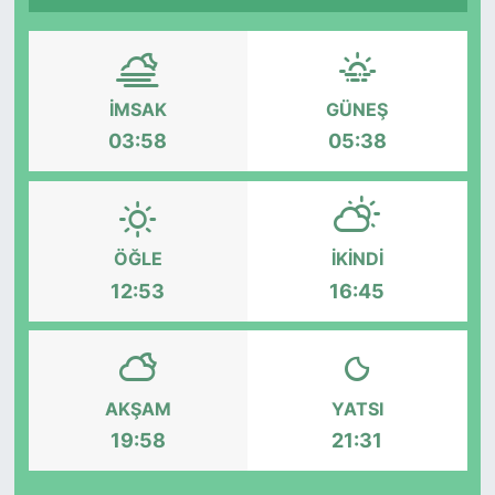
İMSAK
GÜNEŞ
03:58
05:38
ÖĞLE
İKINDI
12:53
16:45
AKŞAM
YATSI
19:58
21:31