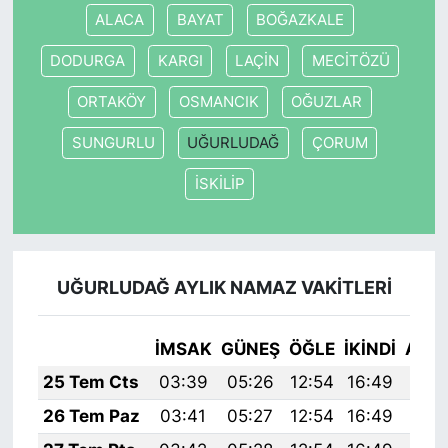
ALACA
BAYAT
BOĞAZKALE
DODURGA
KARGI
LAÇİN
MECİTÖZÜ
ORTAKÖY
OSMANCIK
OĞUZLAR
SUNGURLU
UĞURLUDAĞ
ÇORUM
İSKİLİP
UĞURLUDAĞ AYLIK NAMAZ VAKITLERI
İMSAK
GÜNEŞ
ÖĞLE
İKINDI
AKŞ
25 Tem Cts
03:39
05:26
12:54
16:49
20:
26 Tem Paz
03:41
05:27
12:54
16:49
20: