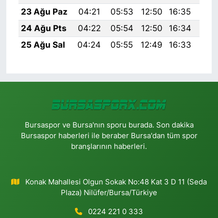
23 Ağu Paz
04:21
05:53
12:50
16:35
19:
24 Ağu Pts
04:22
05:54
12:50
16:34
19:
25 Ağu Sal
04:24
05:55
12:49
16:33
19:
Bursaspor ve Bursa'nın sporu burada. Son dakika
Bursaspor haberleri ile beraber Bursa'dan tüm spor
branşlarının haberleri.
Konak Mahallesi Olgun Sokak No:48 Kat 3 D 11 (Seda
Plaza) Nilüfer/Bursa/Türkiye
0224 221 0 333