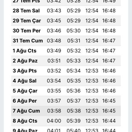
27 Tem Pts
03:42
05:28
12:54
16:49
20:
28 Tem Sal
03:43
05:29
12:54
16:48
20:
29 Tem Çar
03:45
05:29
12:54
16:48
20:
30 Tem Per
03:46
05:30
12:54
16:48
20:
31 Tem Cum
03:48
05:31
12:54
16:47
20:
1 Ağu Cts
03:49
05:32
12:54
16:47
20:
2 Ağu Paz
03:51
05:33
12:54
16:47
20:
3 Ağu Pts
03:52
05:34
12:53
16:46
20:
4 Ağu Sal
03:54
05:35
12:53
16:46
20:
5 Ağu Çar
03:55
05:36
12:53
16:46
20:
6 Ağu Per
03:57
05:37
12:53
16:45
19:
7 Ağu Cum
03:58
05:38
12:53
16:45
19:
8 Ağu Cts
04:00
05:39
12:53
16:44
19:
9 Ağu Paz
04:01
05:40
12:53
16:44
19: