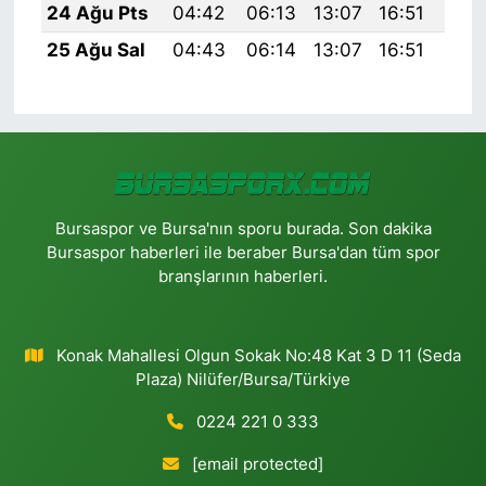
24 Ağu Pts
04:42
06:13
13:07
16:51
19:
25 Ağu Sal
04:43
06:14
13:07
16:51
19:
Bursaspor ve Bursa'nın sporu burada. Son dakika
Bursaspor haberleri ile beraber Bursa'dan tüm spor
branşlarının haberleri.
Konak Mahallesi Olgun Sokak No:48 Kat 3 D 11 (Seda
Plaza) Nilüfer/Bursa/Türkiye
0224 221 0 333
[email protected]