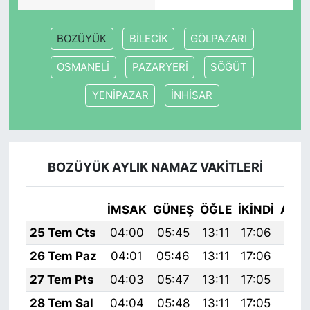
BOZÜYÜK
BİLECİK
GÖLPAZARI
OSMANELİ
PAZARYERİ
SÖĞÜT
YENİPAZAR
İNHİSAR
BOZÜYÜK AYLIK NAMAZ VAKITLERI
İMSAK
GÜNEŞ
ÖĞLE
İKINDI
AKŞ
25 Tem Cts
04:00
05:45
13:11
17:06
20:
26 Tem Paz
04:01
05:46
13:11
17:06
20:
27 Tem Pts
04:03
05:47
13:11
17:05
20:
28 Tem Sal
04:04
05:48
13:11
17:05
20: