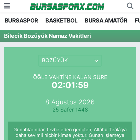
BURSASPOR
BASKETBOL
BURSA AMATÖR
F
Bursaspor
Bursa Nöbetçi Eczaneler
Bilecik Bozüyük Namaz Vakitleri
Futbol
Bursa Hava Durumu
Basketbol
Bursa Namaz Vakitleri
BOZÜYÜK
Bursa Amatör
Bursa Trafik Yoğunluk Haritası
ÖĞLE VAKTINE KALAN SÜRE
02:01:59
Hentbol
TFF 1.Lig Puan Durumu ve Fikstür
8 Ağustos 2026
Voleybol
Tüm Manşetler
25 Safer 1448
Genel
Son Dakika Haberleri
Günahlarından tevbe eden gençten, Allâhü Teâlâ'ya
Haber Arşivi
daha sevimli hiçbir kimse yoktur. Günah işlemeye