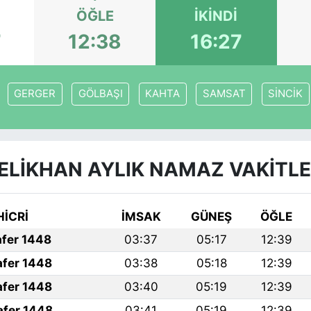
ÖĞLE
İKINDI
7
12:38
16:27
GERGER
GÖLBAŞI
KAHTA
SAMSAT
SİNCİK
ELİKHAN AYLIK NAMAZ VAKITLE
HİCRİ
İMSAK
GÜNEŞ
ÖĞLE
afer 1448
03:37
05:17
12:39
afer 1448
03:38
05:18
12:39
afer 1448
03:40
05:19
12:39
afer 1448
03:41
05:19
12:39