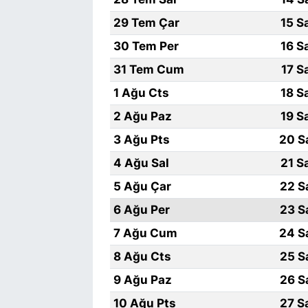
29 Tem Çar
15 S
30 Tem Per
16 S
31 Tem Cum
17 S
1 Ağu Cts
18 S
2 Ağu Paz
19 S
3 Ağu Pts
20 S
4 Ağu Sal
21 S
5 Ağu Çar
22 S
6 Ağu Per
23 S
7 Ağu Cum
24 S
8 Ağu Cts
25 S
9 Ağu Paz
26 S
10 Ağu Pts
27 S