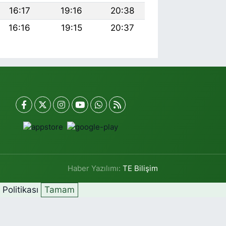
16:17
19:16
20:38
16:16
19:15
20:37
Haber Yazılımı:
TE Bilişim
k Politikası
Tamam