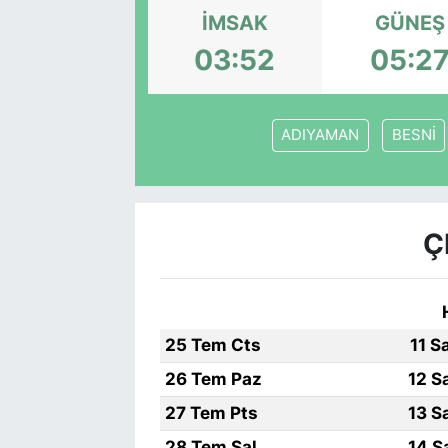
İMSAK
GÜNEŞ
03:52
05:2
ADIYAMAN
BESNİ
Ç
25 Tem Cts
11 S
26 Tem Paz
12 S
27 Tem Pts
13 S
28 Tem Sal
14 S