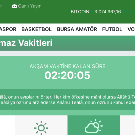
r
Canlı Yayın
BITCOIN
3.074.967,16
%0.6
DOLAR
47,5986
%0.06
ASPOR
BASKETBOL
BURSA AMATÖR
FUTBOL
VO
EURO
55,0700
%0.1
az Vakitleri
STERLİN
64,2438
%0.21
GRAM ALTIN
6513.94
%0.3
AKŞAM VAKTINE KALAN SÜRE
BİST100
13.768
%48
02:20:04
r
eâlâ, onun ayıplarını örter. Her kim öfkesine mâni olursa Allâhü
eâlâ'ya özrünü arz ederse Allâhü Teâlâ, onun özrünü kabul eder.