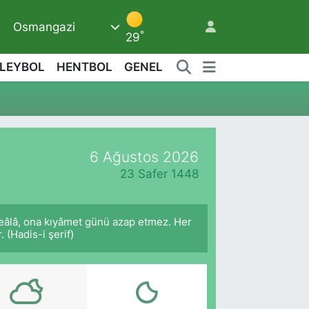
Osmangazi
9
°
29
LEYBOL
HENTBOL
GENEL
2
6 Ağustos 2026
23 Safer 1448
 Teâlâ, ona kıyâmet günü azap etmez. Her
 (Hadis-i şerif)