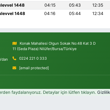
ulevvel 1448
04:15
05:43
12:35
ulevvel 1448
04:16
05:44
12:34
Konak Mahallesi Olgun Sokak No:48 Kat 3 D
11 (Seda Plaza) Nilüfer/Bursa/Türkiye
0224 221 0 333
a'dan
[email protected]
erden faydalanıyoruz. Detaylar için lütfen tıklayın.
Gizlili