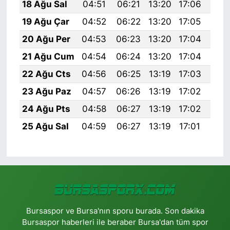
18 Ağu Sal
04:51
06:21
13:20
17:06
20:
19 Ağu Çar
04:52
06:22
13:20
17:05
20:
20 Ağu Per
04:53
06:23
13:20
17:04
20:
21 Ağu Cum
04:54
06:24
13:20
17:04
20:
22 Ağu Cts
04:56
06:25
13:19
17:03
20:
23 Ağu Paz
04:57
06:26
13:19
17:02
20:
24 Ağu Pts
04:58
06:27
13:19
17:02
20:
25 Ağu Sal
04:59
06:27
13:19
17:01
20:
Bursaspor ve Bursa'nın sporu burada. Son dakika
Bursaspor haberleri ile beraber Bursa'dan tüm spor