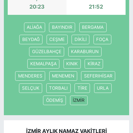
20:23
21:52
ALİAĞA
BAYINDIR
BERGAMA
BEYDAĞ
CEŞME
DİKİLİ
FOÇA
GÜZELBAHÇE
KARABURUN
KEMALPAŞA
KINIK
KİRAZ
MENDERES
MENEMEN
SEFERIHİSAR
SELÇUK
TORBALI
TİRE
URLA
ÖDEMİŞ
İZMİR
İZMİR AYLIK NAMAZ VAKITLERI