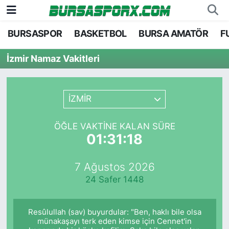
BURSASPOR
BASKETBOL
BURSA AMATÖR
F
Bursaspor
Bursa Nöbetçi Eczaneler
İzmir Namaz Vakitleri
Futbol
Bursa Hava Durumu
Basketbol
Bursa Namaz Vakitleri
İZMİR
Bursa Amatör
Bursa Trafik Yoğunluk Haritası
ÖĞLE VAKTINE KALAN SÜRE
01:31:18
Hentbol
TFF 2.Lig Kırmızı Grup Puan Durumu ve Fikstü
7 Ağustos 2026
Voleybol
Tüm Manşetler
24 Safer 1448
Genel
Son Dakika Haberleri
Resûlullah (sav) buyurdular: "Ben, haklı bile olsa
Haber Arşivi
münakaşayı terk eden kimse için Cennet'in