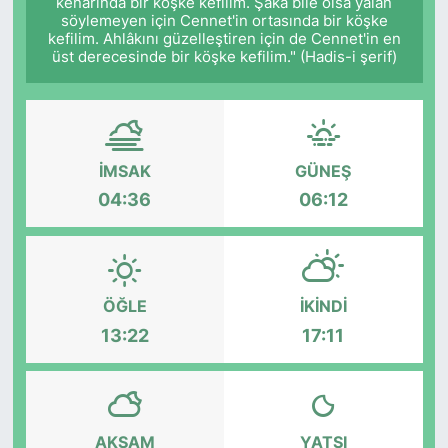
kenarında bir köşke kefilim. Şaka bile olsa yalan
söylemeyen için Cennet'in ortasında bir köşke
kefilim. Ahlâkını güzelleştiren için de Cennet'in en
üst derecesinde bir köşke kefilim." (Hadis-i şerif)
İMSAK
GÜNEŞ
04:36
06:12
ÖĞLE
İKINDI
13:22
17:11
AKŞAM
YATSI