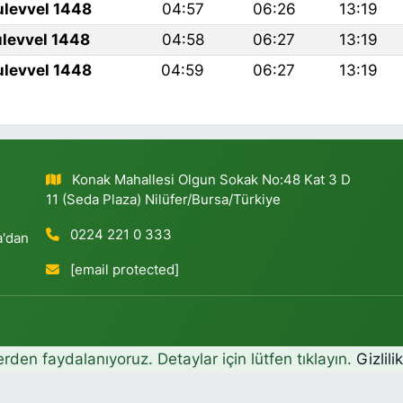
ulevvel 1448
04:57
06:26
13:19
ulevvel 1448
04:58
06:27
13:19
ulevvel 1448
04:59
06:27
13:19
Konak Mahallesi Olgun Sokak No:48 Kat 3 D
11 (Seda Plaza) Nilüfer/Bursa/Türkiye
0224 221 0 333
a'dan
[email protected]
erden faydalanıyoruz. Detaylar için lütfen tıklayın.
Gizlili