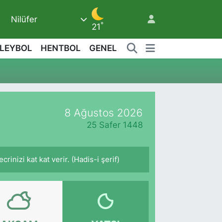
Nilüfer
7
°
21
LEYBOL
HENTBOL
GENEL
9
8 Ağustos 2026
25 Safer 1448
inizi kat kat verir. (Hadis-i şerif)