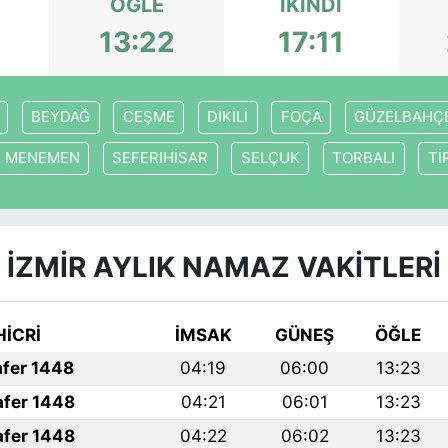
ÖĞLE
İKINDI
2
13:22
17:11
BEYDAĞ
CEŞME
DİKİLİ
FOÇA
GÜZELBAHÇ
MENEMEN
SEFERIHİSAR
SELÇUK
TORBALI
Tİ
İZMİR AYLIK NAMAZ VAKITLERI
HİCRİ
İMSAK
GÜNEŞ
ÖĞLE
afer 1448
04:19
06:00
13:23
afer 1448
04:21
06:01
13:23
afer 1448
04:22
06:02
13:23