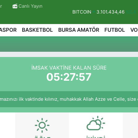
r
Canlı Yayın
BITCOIN
3.101.434,46
%0.8
DOLAR
47,7436
%0.18
ASPOR
BASKETBOL
BURSA AMATÖR
FUTBOL
VO
EURO
55,2510
%0.32
STERLİN
64,4811
%0.38
GRAM ALTIN
6648.99
%2.5
BİST100
13.779
%-14
İMSAK VAKTINE KALAN SÜRE
05:27:56
azınızı ilk vaktinde kılınız, muhakkak Allah Azze ve Celle, size ecr