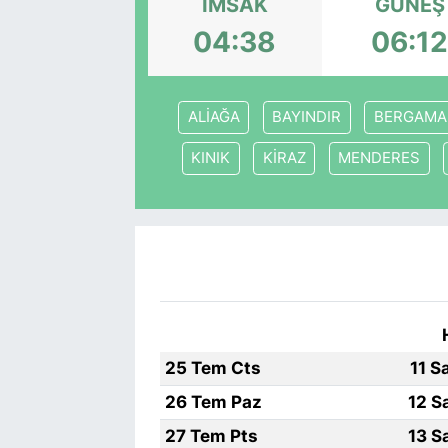
İMSAK
GÜNEŞ
04:38
06:1
ALİAĞA
BAYINDIR
BERGAMA
KINIK
KİRAZ
MENDERES
25 Tem Cts
11 S
26 Tem Paz
12 S
27 Tem Pts
13 S