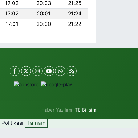
17:02
20:03
21:26
17:02
20:01
21:24
17:01
20:00
21:22
Haber Yazılımı:
TE Bilişim
k Politikası
Tamam