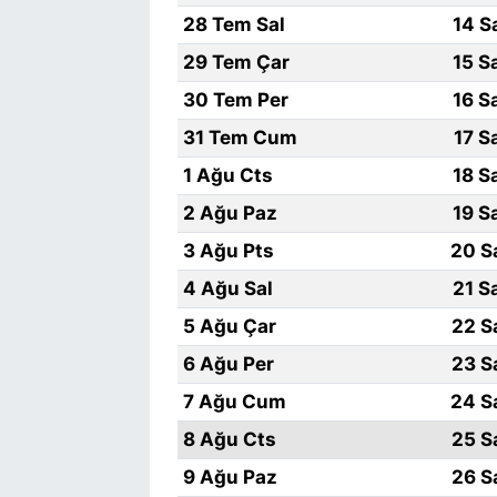
28 Tem Sal
14 S
29 Tem Çar
15 S
30 Tem Per
16 S
31 Tem Cum
17 S
1 Ağu Cts
18 S
2 Ağu Paz
19 S
3 Ağu Pts
20 S
4 Ağu Sal
21 S
5 Ağu Çar
22 S
6 Ağu Per
23 S
7 Ağu Cum
24 S
8 Ağu Cts
25 S
9 Ağu Paz
26 S