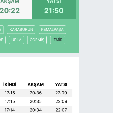
AKŞAM
YATSI
20:22
21:50
E
KARABURUN
KEMALPAŞA
RE
URLA
ÖDEMİŞ
İZMİR
İKINDI
AKŞAM
YATSI
17:15
20:36
22:09
17:15
20:35
22:08
17:14
20:34
22:07