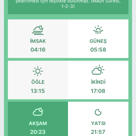
yedirilmesi için teşvikte bulunmaz. (Mâûn Sûresi,
1-2-3)
İMSAK
GÜNEŞ
04:16
05:58
ÖĞLE
İKINDI
13:15
17:08
AKŞAM
YATSI
20:23
21:57