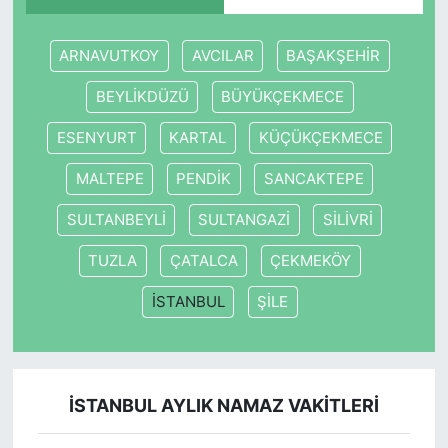
ARNAVUTKOY
AVCILAR
BAŞAKŞEHİR
BEYLİKDÜZÜ
BÜYÜKÇEKMECE
ESENYURT
KARTAL
KÜÇÜKÇEKMECE
MALTEPE
PENDİK
SANCAKTEPE
SULTANBEYLİ
SULTANGAZİ
SİLİVRİ
TUZLA
ÇATALCA
ÇEKMEKÖY
İSTANBUL
ŞİLE
İSTANBUL AYLIK NAMAZ VAKITLERI