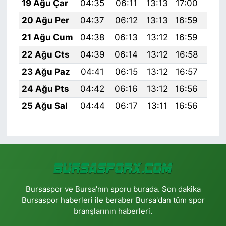
19 Ağu Çar
04:35
06:11
13:13
17:00
20:
20 Ağu Per
04:37
06:12
13:13
16:59
20:
21 Ağu Cum
04:38
06:13
13:12
16:59
20:
22 Ağu Cts
04:39
06:14
13:12
16:58
20:
23 Ağu Paz
04:41
06:15
13:12
16:57
19:
24 Ağu Pts
04:42
06:16
13:12
16:56
19:
25 Ağu Sal
04:44
06:17
13:11
16:56
19:
Bursaspor ve Bursa'nın sporu burada. Son dakika
Bursaspor haberleri ile beraber Bursa'dan tüm spor
branşlarının haberleri.