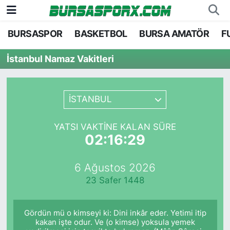
BURSASPOR
BASKETBOL
BURSA AMATÖR
F
Bursaspor
Bursa Nöbetçi Eczaneler
İstanbul Namaz Vakitleri
Futbol
Bursa Hava Durumu
Basketbol
Bursa Namaz Vakitleri
İSTANBUL
Bursa Amatör
Bursa Trafik Yoğunluk Haritası
YATSI VAKTINE KALAN SÜRE
02:16:29
Hentbol
TFF 2.Lig Kırmızı Grup Puan Durumu ve Fikstü
6 Ağustos 2026
Voleybol
Tüm Manşetler
23 Safer 1448
Genel
Son Dakika Haberleri
Gördün mü o kimseyi ki: Dini inkâr eder. Yetimi itip
Haber Arşivi
kakan işte odur. Ve (o kimse) yoksula yemek