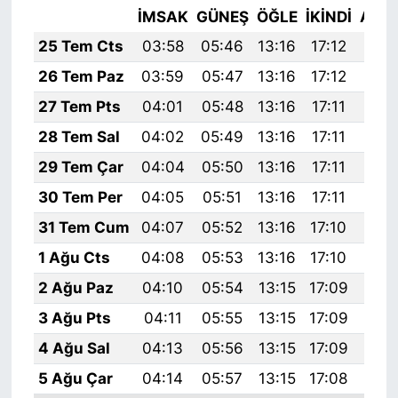
İMSAK
GÜNEŞ
ÖĞLE
İKINDI
AKŞ
25 Tem Cts
03:58
05:46
13:16
17:12
20:
26 Tem Paz
03:59
05:47
13:16
17:12
20:
27 Tem Pts
04:01
05:48
13:16
17:11
20:
28 Tem Sal
04:02
05:49
13:16
17:11
20:
29 Tem Çar
04:04
05:50
13:16
17:11
20:
30 Tem Per
04:05
05:51
13:16
17:11
20:
31 Tem Cum
04:07
05:52
13:16
17:10
20:
1 Ağu Cts
04:08
05:53
13:16
17:10
20:
2 Ağu Paz
04:10
05:54
13:15
17:09
20:
3 Ağu Pts
04:11
05:55
13:15
17:09
20:
4 Ağu Sal
04:13
05:56
13:15
17:09
20:
5 Ağu Çar
04:14
05:57
13:15
17:08
20: