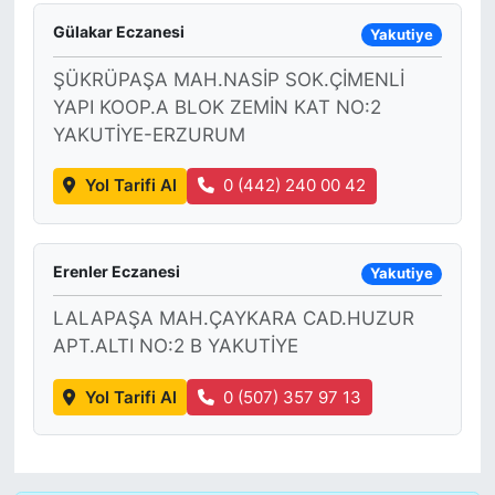
Gülakar Eczanesi
Yakutiye
ŞÜKRÜPAŞA MAH.NASİP SOK.ÇİMENLİ
YAPI KOOP.A BLOK ZEMİN KAT NO:2
YAKUTİYE-ERZURUM
Yol Tarifi Al
0 (442) 240 00 42
Erenler Eczanesi
Yakutiye
LALAPAŞA MAH.ÇAYKARA CAD.HUZUR
APT.ALTI NO:2 B YAKUTİYE
Yol Tarifi Al
0 (507) 357 97 13