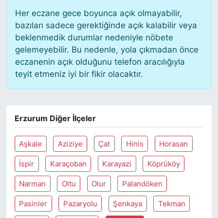
Her eczane gece boyunca açık olmayabilir,
bazıları sadece gerektiğinde açık kalabilir veya
beklenmedik durumlar nedeniyle nöbete
gelemeyebilir. Bu nedenle, yola çıkmadan önce
eczanenin açık olduğunu telefon aracılığıyla
teyit etmeniz iyi bir fikir olacaktır.
Erzurum Diğer İlçeler
Aşkale
Aziziye
Çat
Hinis
Horasan
İspir
Karaçoban
Karayazi
Köprüköy
Narman
Oltu
Olur
Palandöken
Pasinler
Pazaryolu
Şenkaya
Tekman