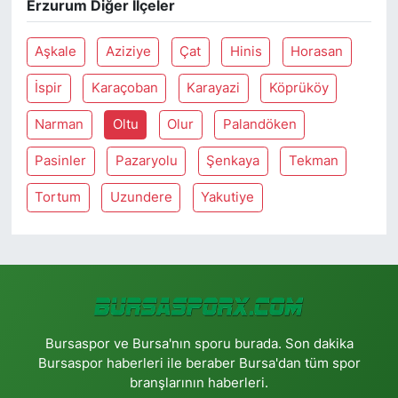
Erzurum Diğer İlçeler
Aşkale
Aziziye
Çat
Hinis
Horasan
İspir
Karaçoban
Karayazi
Köprüköy
Narman
Oltu
Olur
Palandöken
Pasinler
Pazaryolu
Şenkaya
Tekman
Tortum
Uzundere
Yakutiye
Bursaspor ve Bursa'nın sporu burada. Son dakika
Bursaspor haberleri ile beraber Bursa'dan tüm spor
branşlarının haberleri.