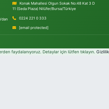
Konak Mahallesi Olgun Sokak No:48 Kat 3 D
11 (Seda Plaza) Nilüfer/Bursa/Türkiye
0224 221 0 333
a'dan
[email protected]
erden faydalanıyoruz. Detaylar için lütfen tıklayın.
Gizlili