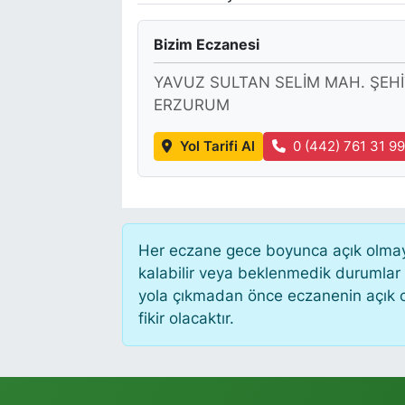
Bizim Eczanesi
YAVUZ SULTAN SELİM MAH. ŞEH
ERZURUM
Yol Tarifi Al
0 (442) 761 31 9
Her eczane gece boyunca açık olmayab
kalabilir veya beklenmedik durumlar
yola çıkmadan önce eczanenin açık old
fikir olacaktır.