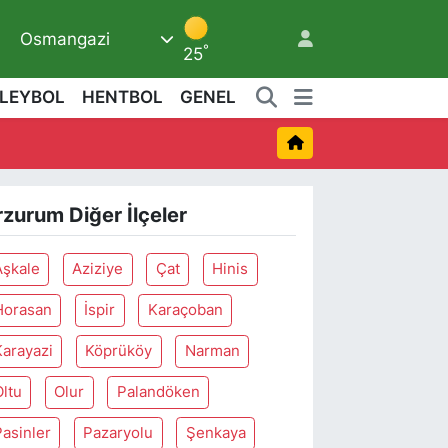
Osmangazi
6
°
25
LEYBOL
HENTBOL
GENEL
rzurum Diğer İlçeler
Aşkale
Aziziye
Çat
Hinis
Horasan
İspir
Karaçoban
Karayazi
Köprüköy
Narman
Oltu
Olur
Palandöken
Pasinler
Pazaryolu
Şenkaya