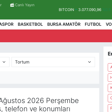
r
Canlı Yayın
BITCOIN
3.077.090,96
%0.1
DOLAR
47,6006
%0.06
ASPOR
BASKETBOL
BURSA AMATÖR
FUTBOL
VO
EURO
55,0250
%0.02
STERLİN
64,2398
%0.2
GRAM ALTIN
6500.87
%0.12
E
BİST100
13.799
%70
r
Ağustos 2026 Perşembe
, telefon ve konumları