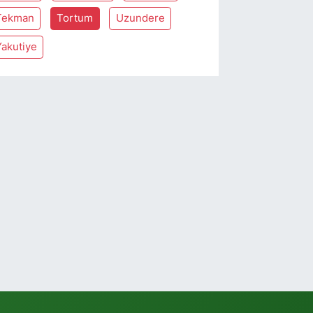
Tekman
Tortum
Uzundere
Yakutiye