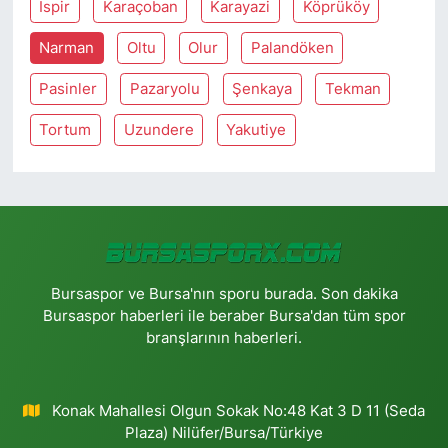
İspir
Karaçoban
Karayazi
Köprüköy
Narman
Oltu
Olur
Palandöken
Pasinler
Pazaryolu
Şenkaya
Tekman
Tortum
Uzundere
Yakutiye
Bursaspor ve Bursa'nın sporu burada. Son dakika
Bursaspor haberleri ile beraber Bursa'dan tüm spor
branşlarının haberleri.
Konak Mahallesi Olgun Sokak No:48 Kat 3 D 11 (Seda
Plaza) Nilüfer/Bursa/Türkiye