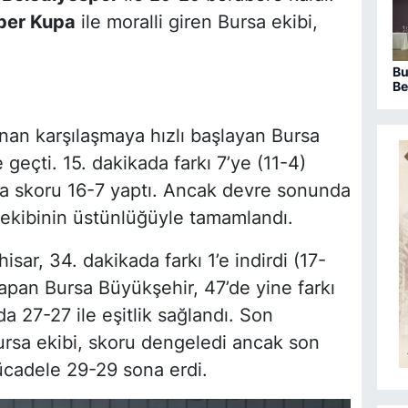
per Kupa
ile moralli giren Bursa ekibi,
Bu
Be
sa
ka
nan karşılaşmaya hızlı başlayan Bursa
 geçti. 15. dakikada farkı 7’ye (11-4)
da skoru 16-7 yaptı. Ancak devre sonunda
sa ekibinin üstünlüğüyle tamamlandı.
hisar, 34. dakikada farkı 1’e indirdi (17-
apan Bursa Büyükşehir, 47’de yine farkı
 27-27 ile eşitlik sağlandı. Son
rsa ekibi, skoru dengeledi ancak son
adele 29-29 sona erdi.