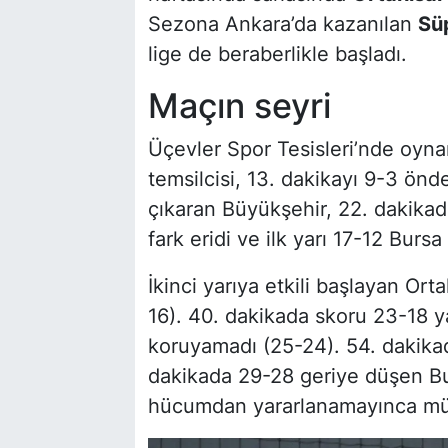
Sezona Ankara’da kazanılan
Sü
lige de beraberlikle başladı.
Maçın seyri
Üçevler Spor Tesisleri’nde oyna
temsilcisi, 13. dakikayı 9-3 önde
çıkaran Büyükşehir, 22. dakika
fark eridi ve ilk yarı 17-12 Bur
İkinci yarıya etkili başlayan Orta
16). 40. dakikada skoru 23-18 y
koruyamadı (25-24). 54. dakikada
dakikada 29-28 geriye düşen Bu
hücumdan yararlanamayınca müc