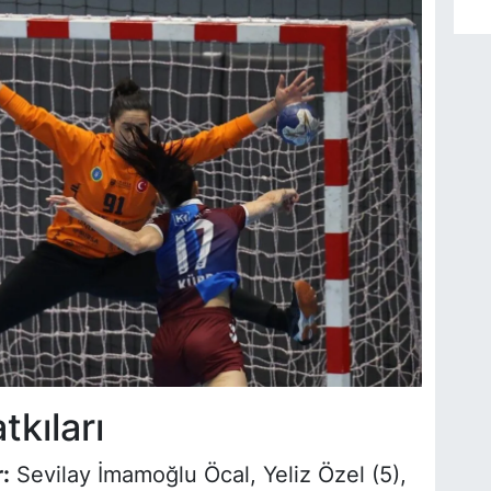
tkıları
:
Sevilay İmamoğlu Öcal, Yeliz Özel (5),