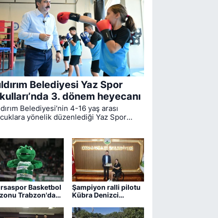
ıldırım Belediyesi Yaz Spor
kulları’nda 3. dönem heyecanı
ldırım Belediyesi’nin 4-16 yaş arası
cuklara yönelik düzenlediği Yaz Spor
ulları’nda ikinci dönem sona ererken,
üncü dönem eğitimleri için kayıt süreci
vam ediyor.
rsaspor Basketbol
Şampiyon ralli pilotu
zonu Trabzon'da
Kübra Denizci
ıyor
Keskin’den Erkan
Aydın’a ziyaret