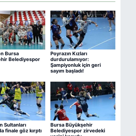
n Bursa
Poyrazın Kızları
hir Belediyespor
durdurulamıyor:
Şampiyonluk için geri
sayım başladı!
n Sultanları
Bursa Büyükşehir
a finale göz kırptı
Belediyespor zirvedeki