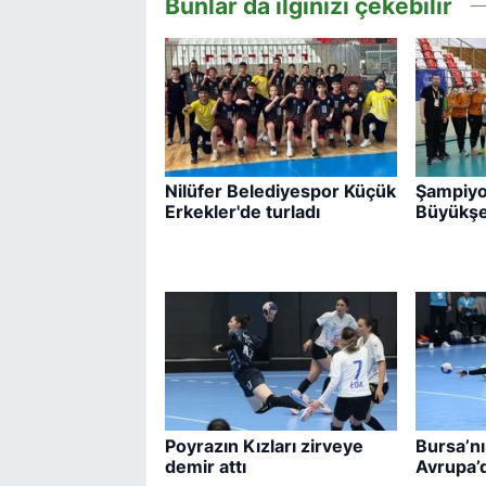
Bunlar da ilginizi çekebilir
Nilüfer Belediyespor Küçük
Şampiyo
Erkekler'de turladı
Büyükşe
Poyrazın Kızları zirveye
Bursa’nı
demir attı
Avrupa’d