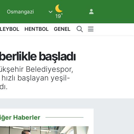
Osmangazi
°
19
LEYBOL
HENTBOL
GENEL
erlikle başladı
3
ükşehir Belediyespor,
ızlı başlayan yeşil-
dı.
iğer Haberler