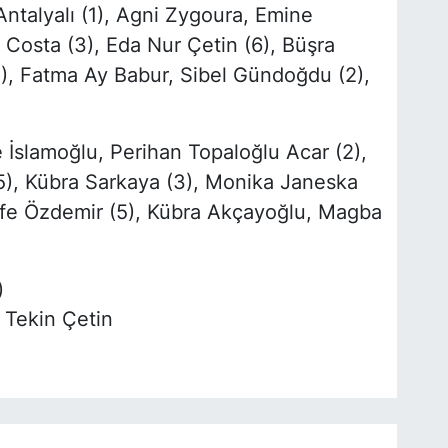
ntalyalı (1), Agni Zygoura, Emine
Costa (3), Eda Nur Çetin (6), Büşra
3), Fatma Ay Babur, Sibel Gündoğdu (2),
İslamoğlu, Perihan Topaloğlu Acar (2),
(5), Kübra Sarkaya (3), Monika Janeska
Arife Özdemir (5), Kübra Akçayoğlu, Magba
)
Tekin Çetin