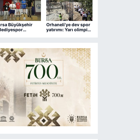
rsa Büyükşehir
Orhaneli’ye dev spor
lediyespor
yatırımı: Yarı olimpik
trançta 2 kupa
havuz yükseliyor
zandı