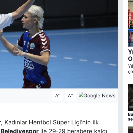
Y
O
Yı
ço
Ok
üç
de
-
+
A
A
Bu
se
r
, Kadınlar Hentbol Süper Ligi’nin ilk
aç
 Belediyespor
ile 29-29 berabere kaldı.