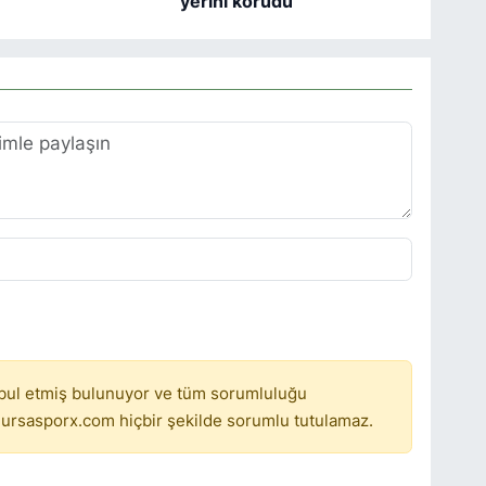
yerini korudu
bul etmiş bulunuyor ve tüm sorumluluğu
ursasporx.com hiçbir şekilde sorumlu tutulamaz.