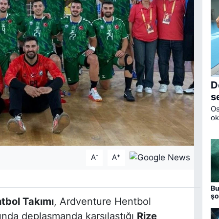
D
s
Os
ok
De
tö
-
+
A
A
Bu
şo
tbol Takımı
, Ardventure Hentbol
Bo
sında deplasmanda karşılaştığı
Rize