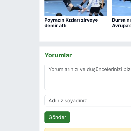
Poyrazın Kızları zirveye
Bursa’nı
demir attı
Avrupa’d
Yorumlar
Gönder