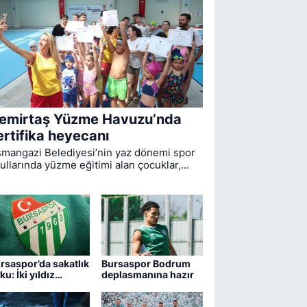
emirtaş Yüzme Havuzu’nda
ertifika heyecanı
mangazi Belediyesi’nin yaz dönemi spor
ullarında yüzme eğitimi alan çocuklar,
mirtaş Yüzme Havuzu’nda düzenlenen
renle sertifikalarına kavuştu.
rsaspor’da sakatlık
Bursaspor Bodrum
ku: İki yıldız
deplasmanına hazır
drum maçında yok