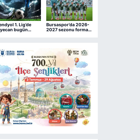
endyol 1. Lig’de
Bursaspor’da 2026-
yecan bugün
2027 sezonu forma
şlıyor
numaraları belli oldu