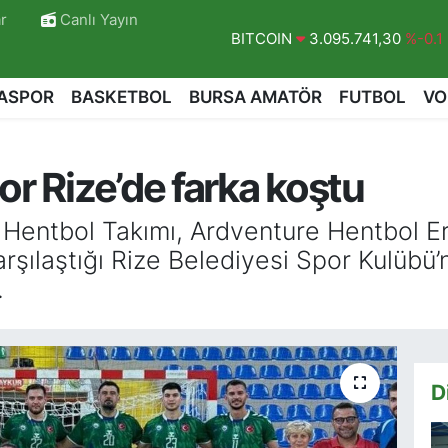
r
Canlı Yayın
BITCOIN
3.095.741,30
%-0.1
DOLAR
47,7436
%0.18
EURO
55,2510
%0.32
ASPOR
BASKETBOL
BURSA AMATÖR
FUTBOL
VO
STERLİN
64,4811
%0.38
GRAM ALTIN
6660.55
%0
or Rize’de farka koştu
BİST100
13.779
%-14
 Hentbol Takımı, Ardventure Hentbol Erk
şılaştığı Rize Belediyesi Spor Kulübü
.
D