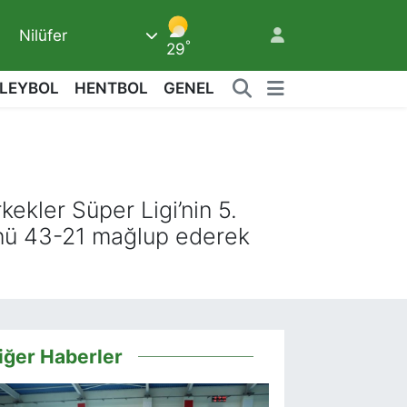
5
Nilüfer
°
29
LEYBOL
HENTBOL
GENEL
ekler Süper Ligi’nin 5.
’nü 43-21 mağlup ederek
iğer Haberler