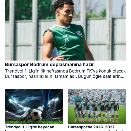
Bursaspor Bodrum deplasmanına hazır
Trendyol 1. Lig'in ilk haftasında Bodrum FK’ya konuk olacak
Bursaspor, hazırlıklarını tamamladı. Bugün öğle saatlerinde
Muğla'ya hareket eden yeşil-beyazlıların mücadelesini
hakem Yiğit Arslan yönetecek.
Trendyol 1. Lig’de heyecan
Bursaspor’da 2026-2027