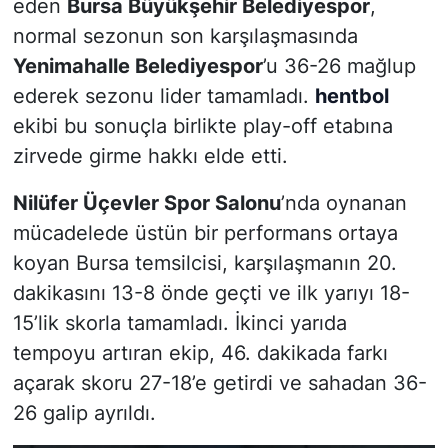
eden
Bursa Büyükşehir Belediyespor
,
normal sezonun son karşılaşmasında
Yenimahalle Belediyespor
’u 36-26 mağlup
ederek sezonu lider tamamladı.
hentbol
ekibi bu sonuçla birlikte play-off etabına
zirvede girme hakkı elde etti.
Nilüfer Üçevler Spor Salonu
’nda oynanan
mücadelede üstün bir performans ortaya
koyan Bursa temsilcisi, karşılaşmanın 20.
dakikasını 13-8 önde geçti ve ilk yarıyı 18-
15’lik skorla tamamladı. İkinci yarıda
tempoyu artıran ekip, 46. dakikada farkı
açarak skoru 27-18’e getirdi ve sahadan 36-
26 galip ayrıldı.