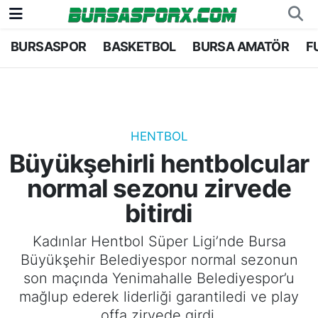
BURSASPOR
BASKETBOL
BURSA AMATÖR
F
Bursaspor
Bursa Nöbetçi Eczaneler
Futbol
Bursa Hava Durumu
Basketbol
Bursa Namaz Vakitleri
HENTBOL
Büyükşehirli hentbolcular
Bursa Amatör
Bursa Trafik Yoğunluk Haritası
normal sezonu zirvede
Hentbol
TFF 1.Lig Puan Durumu ve Fikstür
bitirdi
Voleybol
Tüm Manşetler
Kadınlar Hentbol Süper Ligi’nde Bursa
Büyükşehir Belediyespor normal sezonun
Genel
Son Dakika Haberleri
son maçında Yenimahalle Belediyespor’u
mağlup ederek liderliği garantiledi ve play
Haber Arşivi
offa zirvede girdi.