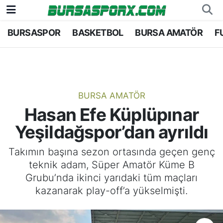
BURSASPOR
BASKETBOL
BURSA AMATÖR
F
Bursaspor
Bursa Nöbetçi Eczaneler
Futbol
Bursa Hava Durumu
Basketbol
Bursa Namaz Vakitleri
BURSA AMATÖR
Hasan Efe Küplüpınar
Bursa Amatör
Bursa Trafik Yoğunluk Haritası
Yeşildağspor’dan ayrıldı
Hentbol
TFF 1.Lig Puan Durumu ve Fikstür
Takımın başına sezon ortasında geçen genç
teknik adam, Süper Amatör Küme B
Voleybol
Tüm Manşetler
Grubu’nda ikinci yarıdaki tüm maçları
kazanarak play-off’a yükselmişti.
Genel
Son Dakika Haberleri
Haber Arşivi