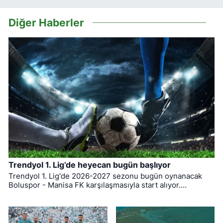
Diğer Haberler
Trendyol 1. Lig’de heyecan bugün başlıyor
Trendyol 1. Lig'de 2026-2027 sezonu bugün oynanacak
Boluspor - Manisa FK karşılaşmasıyla start alıyor.
Bursaspor ise ligin ilk haftasında pazar günü deplasmanda
Bodrum FK ile kozlarını paylaşacak.