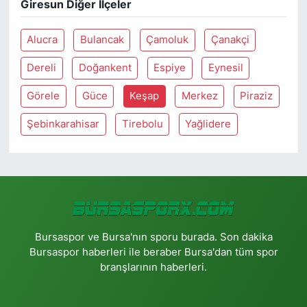
Giresun Diğer İlçeler
Alucra
Bulancak
Çamoluk
Çanakçi
Dereli
Doğankent
Espiye
Eynesil
Görele
Güce
Keşap
Merkez
Piraziz
Şebinkarahisar
Tirebolu
Yağlidere
Bursaspor ve Bursa'nın sporu burada. Son dakika
Bursaspor haberleri ile beraber Bursa'dan tüm spor
branşlarının haberleri.