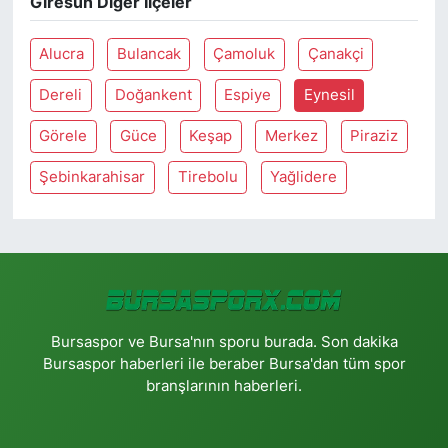
Giresun Diğer İlçeler
Alucra
Bulancak
Çamoluk
Çanakçi
Dereli
Doğankent
Espiye
Eynesil
Görele
Güce
Keşap
Merkez
Piraziz
Şebinkarahisar
Tirebolu
Yağlidere
Bursaspor ve Bursa'nın sporu burada. Son dakika
Bursaspor haberleri ile beraber Bursa'dan tüm spor
branşlarının haberleri.