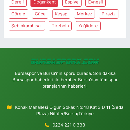
Dereli
Doğankent
Espiye
Eynesil
Görele
Güce
Keşap
Merkez
Piraziz
Şebinkarahisar
Tirebolu
Yağlidere
Bursaspor ve Bursa'nın sporu burada. Son dakika
Bursaspor haberleri ile beraber Bursa'dan tüm spor
branşlarının haberleri.
Konak Mahallesi Olgun Sokak No:48 Kat 3 D 11 (Seda
Plaza) Nilüfer/Bursa/Türkiye
0224 221 0 333