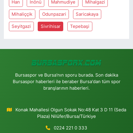
Han
İnönü
Mahmudiye
Mihalgazi
Mihaliççik
Odunpazari
Saricakaya
Seyitgazi
Sivrihisar
Tepebaşi
Bursaspor ve Bursa'nın sporu burada. Son dakika
Bursaspor haberleri ile beraber Bursa'dan tüm spor
branşlarının haberleri.
Konak Mahallesi Olgun Sokak No:48 Kat 3 D 11 (Seda
Plaza) Nilüfer/Bursa/Türkiye
0224 221 0 333