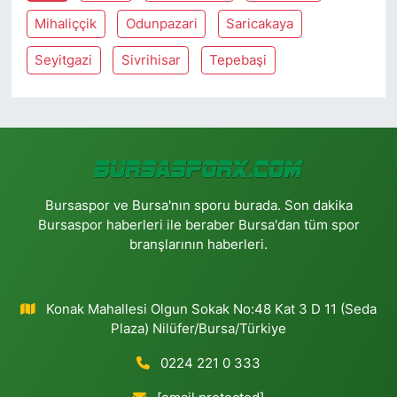
Mihaliççik
Odunpazari
Saricakaya
Seyitgazi
Sivrihisar
Tepebaşi
Bursaspor ve Bursa'nın sporu burada. Son dakika
Bursaspor haberleri ile beraber Bursa'dan tüm spor
branşlarının haberleri.
Konak Mahallesi Olgun Sokak No:48 Kat 3 D 11 (Seda
Plaza) Nilüfer/Bursa/Türkiye
0224 221 0 333