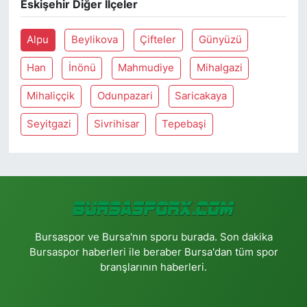
Eskişehir Diğer İlçeler
Alpu
Beylikova
Çifteler
Günyüzü
Han
İnönü
Mahmudiye
Mihalgazi
Mihaliççik
Odunpazari
Saricakaya
Seyitgazi
Sivrihisar
Tepebaşi
Bursaspor ve Bursa'nın sporu burada. Son dakika
Bursaspor haberleri ile beraber Bursa'dan tüm spor
branşlarının haberleri.