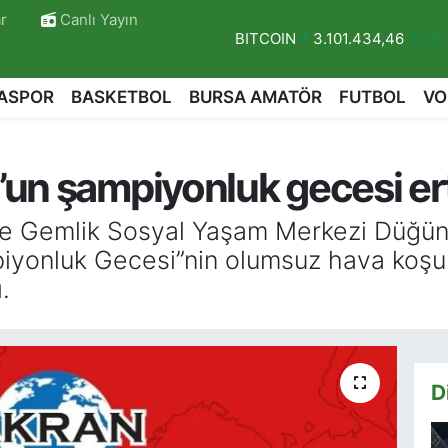
r
Canlı Yayın
DOLAR
47,7436
%0.18
EURO
55,2510
%0.32
ASPOR
BASKETBOL
BURSA AMATÖR
FUTBOL
VO
STERLİN
64,4811
%0.38
GRAM ALTIN
6648.99
%2.5
un şampiyonluk gecesi er
BİST100
13.779
%-14
BITCOIN
3.101.434,46
%0.8
de Gemlik Sosyal Yaşam Merkezi Düğü
onluk Gecesi”nin olumsuz hava koşullar
.
D