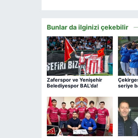
Bunlar da ilginizi çekebilir
Zaferspor ve Yenişehir
Çekirges
Belediyespor BAL’da!
seriye b