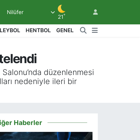
Nilüfer
°
21
LEYBOL
HENTBOL
GENEL
9
telendi
7
n Salonu’nda düzenlenmesi
ı nedeniyle ileri bir
iğer Haberler