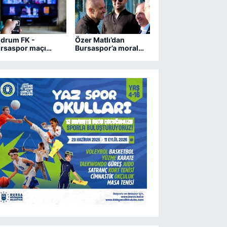
drum FK -
Özer Matlı’dan
rsaspor maçı
Bursaspor’a moral
ngi kanalda?
ziyareti