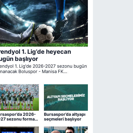
rendyol 1. Lig’de heyecan
ugün başlıyor
endyol 1. Lig'de 2026-2027 sezonu bugün
nanacak Boluspor - Manisa FK
rşılaşmasıyla start alıyor. Bursaspor ise
gin ilk haftasında pazar günü deplasmanda
drum FK ile kozlarını paylaşacak.
rsaspor’da 2026-
Bursaspor’da altyapı
27 sezonu forma
seçmeleri başlıyor
maraları belli oldu