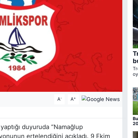
T
b
Tr
oy
ka
li
Bo
-
+
A
A
Bu
20
yaptığı duyuruda “Namağlup
nu
onunun ertelendiğini açıkladı. 9 Ekim