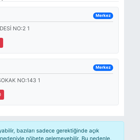
Merkez
ESİ NO:2 1
5
Merkez
OKAK NO:143 1
0
ilir, bazıları sadece gerektiğinde açık
 nedeniyle nöbete gelemeyebilir. Bu nedenle,