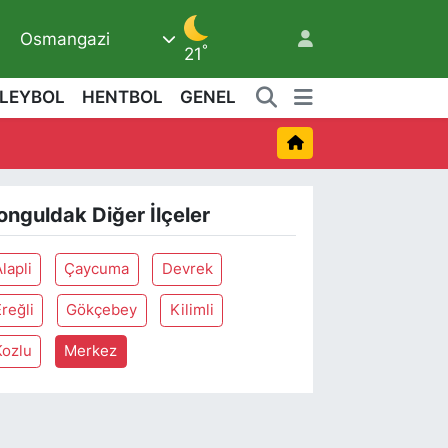
Osmangazi
6
°
21
LEYBOL
HENTBOL
GENEL
2
onguldak Diğer İlçeler
lapli
Çaycuma
Devrek
reğli
Gökçebey
Kilimli
Kozlu
Merkez