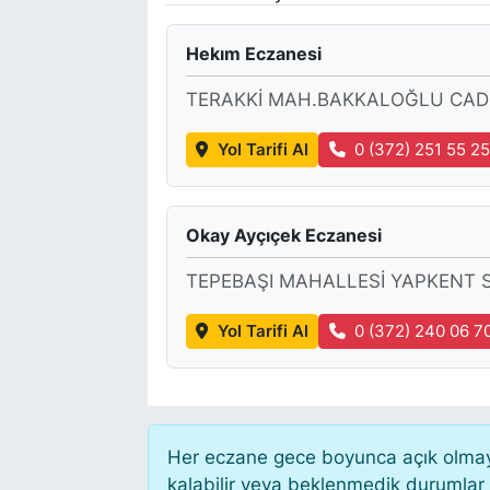
Hekım Eczanesi
TERAKKİ MAH.BAKKALOĞLU CADD
Yol Tarifi Al
0 (372) 251 55 2
Okay Ayçıçek Eczanesi
TEPEBAŞI MAHALLESİ YAPKENT S
Yol Tarifi Al
0 (372) 240 06 7
Her eczane gece boyunca açık olmayab
kalabilir veya beklenmedik durumlar