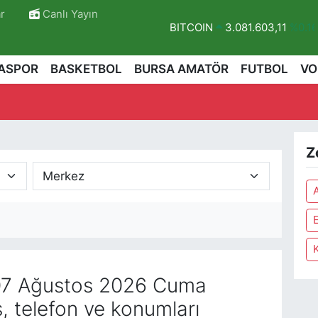
r
Canlı Yayın
BITCOIN
3.081.603,11
%0.1
DOLAR
47,6704
%0
ASPOR
BASKETBOL
BURSA AMATÖR
FUTBOL
VO
EURO
55,0406
%-0.08
STERLİN
64,2143
%0
GRAM ALTIN
6500.87
%0.1
Z
BİST100
13.799
%70
A
r
E
7 Ağustos 2026 Cuma
, telefon ve konumları