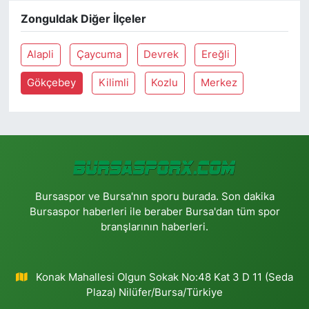
Zonguldak Diğer İlçeler
Alapli
Çaycuma
Devrek
Ereğli
Gökçebey
Kilimli
Kozlu
Merkez
Bursaspor ve Bursa'nın sporu burada. Son dakika
Bursaspor haberleri ile beraber Bursa'dan tüm spor
branşlarının haberleri.
Konak Mahallesi Olgun Sokak No:48 Kat 3 D 11 (Seda
Plaza) Nilüfer/Bursa/Türkiye