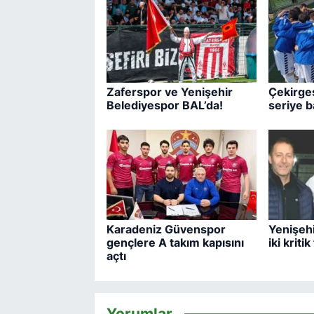
Zaferspor ve Yenişehir
Çekirges
Belediyespor BAL’da!
seriye b
Karadeniz Güvenspor
Yenişeh
gençlere A takım kapısını
iki kriti
açtı
Yorumlar