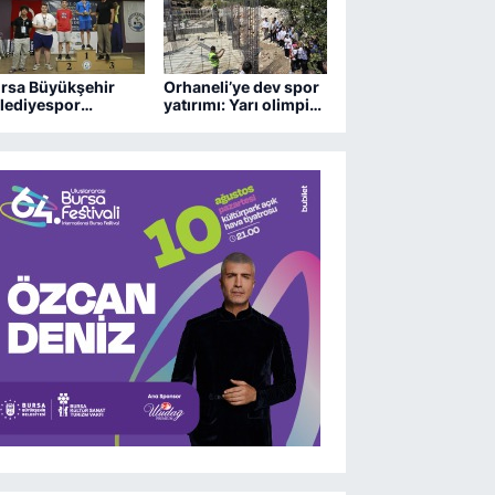
rsa Büyükşehir
Orhaneli’ye dev spor
lediyespor
yatırımı: Yarı olimpik
trançta 2 kupa
havuz yükseliyor
zandı