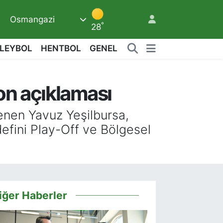
Osmangazi
°
28
LEYBOL
HENTBOL
GENEL
on açıklaması
9
enen Yavuz Yeşilbursa,
efini Play-Off ve Bölgesel
iğer Haberler