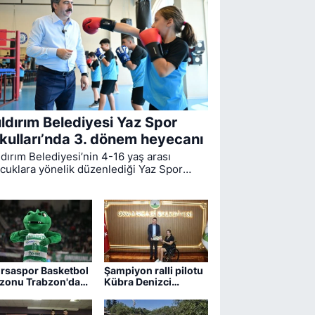
ıldırım Belediyesi Yaz Spor
kulları’nda 3. dönem heyecanı
ldırım Belediyesi’nin 4-16 yaş arası
cuklara yönelik düzenlediği Yaz Spor
ulları’nda ikinci dönem sona ererken,
üncü dönem eğitimleri için kayıt süreci
vam ediyor.
rsaspor Basketbol
Şampiyon ralli pilotu
zonu Trabzon'da
Kübra Denizci
ıyor
Keskin’den Erkan
Aydın’a ziyaret