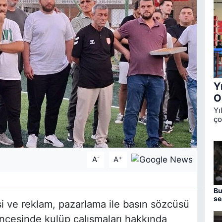
Y
O
Yı
ço
Ok
üç
de
-
+
A
A
Bu
se
 ve reklam, pazarlama ile basın sözcüsü
aç
ncesinde kulüp çalışmaları hakkında