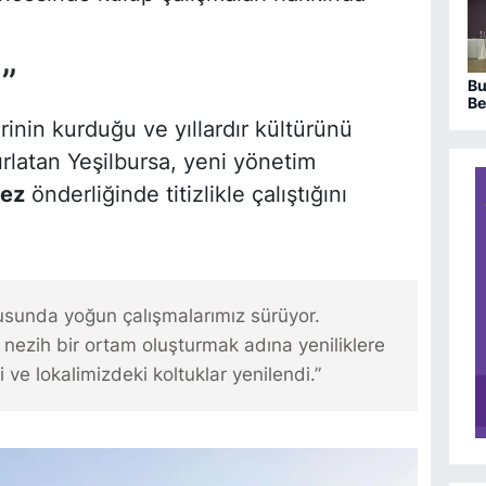
”
Bu
Be
sa
inin kurduğu ve yıllardır kültürünü
ka
ırlatan Yeşilbursa, yeni yönetim
ez
önderliğinde titizlikle çalıştığını
usunda yoğun çalışmalarımız sürüyor.
nezih bir ortam oluşturmak adına yeniliklere
e lokalimizdeki koltuklar yenilendi.”