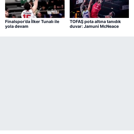
Finalspor’da İlker Tunalı ile
TOFAŞ pota altına tanıdık
yola devam
duvar: Jamuni McNeace