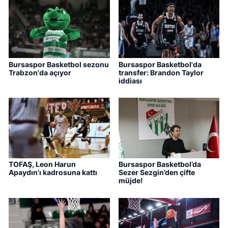
Bursaspor Basketbol sezonu
Bursaspor Basketbol'da
Trabzon'da açıyor
transfer: Brandon Taylor
iddiası
TOFAŞ, Leon Harun
Bursaspor Basketbol’da
Apaydın'ı kadrosuna kattı
Sezer Sezgin’den çifte
müjde!