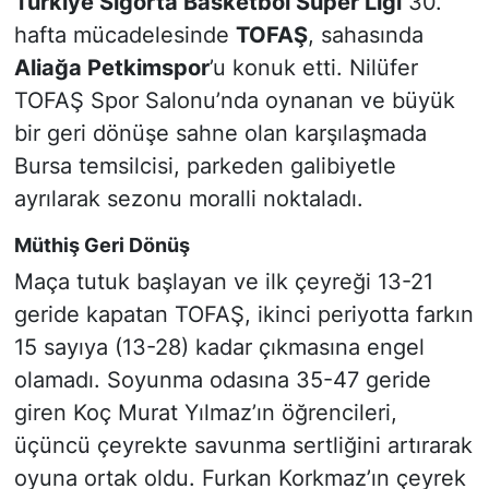
Türkiye Sigorta Basketbol Süper Ligi
30.
hafta mücadelesinde
TOFAŞ
, sahasında
Aliağa Petkimspor
’u konuk etti. Nilüfer
TOFAŞ Spor Salonu’nda oynanan ve büyük
bir geri dönüşe sahne olan karşılaşmada
Bursa temsilcisi, parkeden galibiyetle
ayrılarak sezonu moralli noktaladı.
Müthiş Geri Dönüş
Maça tutuk başlayan ve ilk çeyreği 13-21
geride kapatan TOFAŞ, ikinci periyotta farkın
15 sayıya (13-28) kadar çıkmasına engel
olamadı. Soyunma odasına 35-47 geride
giren Koç Murat Yılmaz’ın öğrencileri,
üçüncü çeyrekte savunma sertliğini artırarak
oyuna ortak oldu. Furkan Korkmaz’ın çeyrek