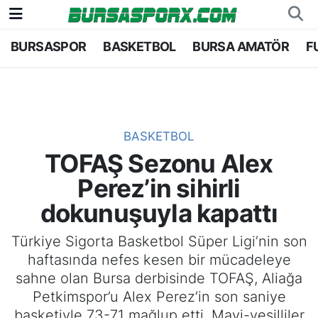
BURSASPOR
BASKETBOL
BURSA AMATÖR
F
Bursaspor
Bursa Nöbetçi Eczaneler
Futbol
Bursa Hava Durumu
Basketbol
Bursa Namaz Vakitleri
BASKETBOL
TOFAŞ Sezonu Alex
Bursa Amatör
Bursa Trafik Yoğunluk Haritası
Perez’in sihirli
Hentbol
TFF 1.Lig Puan Durumu ve Fikstür
dokunuşuyla kapattı
Voleybol
Tüm Manşetler
Türkiye Sigorta Basketbol Süper Ligi’nin son
haftasında nefes kesen bir mücadeleye
Genel
Son Dakika Haberleri
sahne olan Bursa derbisinde TOFAŞ, Aliağa
Petkimspor’u Alex Perez’in son saniye
Haber Arşivi
basketiyle 73-71 mağlup etti. Mavi-yeşilliler