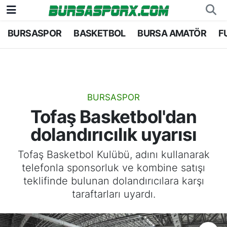
BURSASPOR
BASKETBOL
BURSA AMATÖR
F
Bursaspor
Bursa Nöbetçi Eczaneler
Futbol
Bursa Hava Durumu
Basketbol
Bursa Namaz Vakitleri
BURSASPOR
Tofaş Basketbol'dan
Bursa Amatör
Bursa Trafik Yoğunluk Haritası
dolandırıcılık uyarısı
Hentbol
TFF 1.Lig Puan Durumu ve Fikstür
Tofaş Basketbol Kulübü, adını kullanarak
telefonla sponsorluk ve kombine satışı
Voleybol
Tüm Manşetler
teklifinde bulunan dolandırıcılara karşı
taraftarları uyardı.
Genel
Son Dakika Haberleri
Haber Arşivi