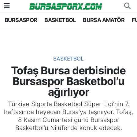
BURSASPOR
BASKETBOL
BURSA AMATÖR
F
Bursaspor
Bursa Nöbetçi Eczaneler
Futbol
Bursa Hava Durumu
Basketbol
Bursa Namaz Vakitleri
BASKETBOL
Tofaş Bursa derbisinde
Bursa Amatör
Bursa Trafik Yoğunluk Haritası
Bursaspor Basketbol’u
Hentbol
TFF 2.Lig Kırmızı Grup Puan Durumu ve Fikstü
ağırlıyor
Voleybol
Tüm Manşetler
Türkiye Sigorta Basketbol Süper Ligi’nin 7.
haftasında heyecan Bursa’ya taşınıyor. Tofaş,
Genel
Son Dakika Haberleri
8 Kasım Cumartesi günü Bursaspor
Basketbol’u Nilüfer’de konuk edecek.
Haber Arşivi