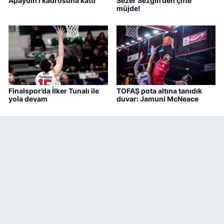
Apaydın'ı kadrosuna kattı
Sezer Sezgin’den çifte
müjde!
Finalspor’da İlker Tunalı ile
TOFAŞ pota altına tanıdık
yola devam
duvar: Jamuni McNeace