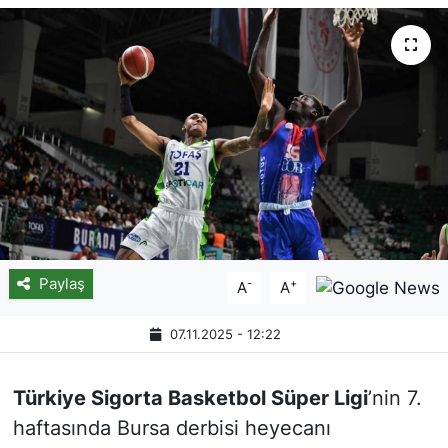
Paylaş
-
+
A
A
07.11.2025 - 12:22
Türkiye Sigorta Basketbol Süper Ligi
’nin 7.
haftasında Bursa derbisi heyecanı