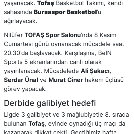
yaşanacak.
Tofaş
Basketbol Takımı, kendi
sahasında
Bursaspor Basketbol
’u
ağırlayacak.
Nilüfer
TOFAŞ Spor Salonu
’nda 8 Kasım
Cumartesi günü oynanacak mücadele saat
20.30’da başlayacak. Karşılaşma, BeIN
Sports 5 ekranlarından canlı olarak
yayınlanacak. Mücadelede
Ali Şakacı
,
Serdar Ünal
ve
Murat Ciner
hakem üçlüsü
görev yapacak.
Derbide galibiyet hedefi
Ligde 3 galibiyet ve 3 mağlubiyetle 8. sırada
bulunan
Tofaş
, evinde oynadığı üç maçı da
kazanarak dikkat çekti. Geçtiğimiz hafta