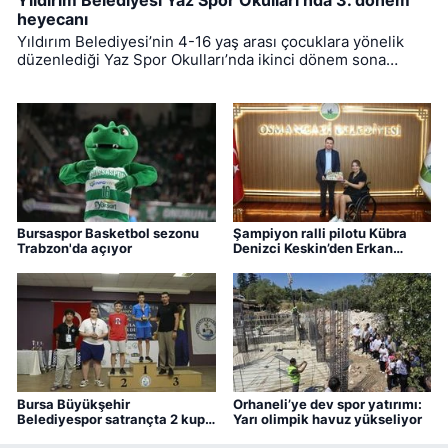
heyecanı
Yıldırım Belediyesi’nin 4-16 yaş arası çocuklara yönelik
düzenlediği Yaz Spor Okulları’nda ikinci dönem sona
ererken, üçüncü dönem eğitimleri için kayıt süreci devam
ediyor.
Bursaspor Basketbol sezonu
Şampiyon ralli pilotu Kübra
Trabzon'da açıyor
Denizci Keskin’den Erkan
Aydın’a ziyaret
Bursa Büyükşehir
Orhaneli’ye dev spor yatırımı:
Belediyespor satrançta 2 kupa
Yarı olimpik havuz yükseliyor
kazandı