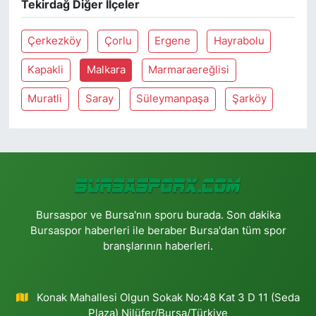
Tekirdağ Diğer İlçeler
Çerkezköy
Çorlu
Ergene
Hayrabolu
Kapakli
Malkara
Marmaraereğlisi
Muratli
Saray
Süleymanpaşa
Şarköy
Bursaspor ve Bursa'nın sporu burada. Son dakika
Bursaspor haberleri ile beraber Bursa'dan tüm spor
branşlarının haberleri.
Konak Mahallesi Olgun Sokak No:48 Kat 3 D 11 (Seda
Plaza) Nilüfer/Bursa/Türkiye