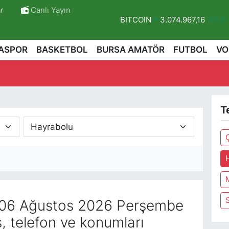
r
Canlı Yayın
BITCOIN
3.074.967,16
%0.6
DOLAR
47,5986
%0.06
ASPOR
BASKETBOL
BURSA AMATÖR
FUTBOL
VO
EURO
55,0700
%0.1
STERLİN
64,2438
%0.21
GRAM ALTIN
6513.94
%0.3
T
BİST100
13.768
%48
r
06 Ağustos 2026 Perşembe
, telefon ve konumları