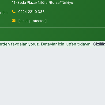
11 (Seda Plaza) Nilüfer/Bursa/Türkiye
0224 221 0 333
a'dan
[email protected]
erden faydalanıyoruz. Detaylar için lütfen tıklayın.
Gizlili