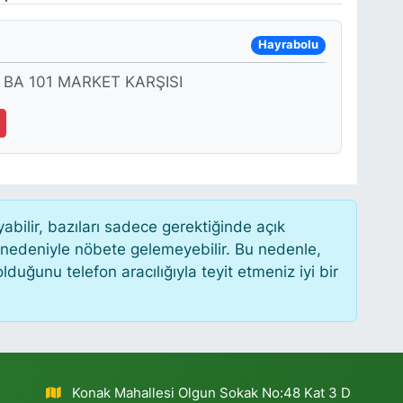
Hayrabolu
BA 101 MARKET KARŞISI
ilir, bazıları sadece gerektiğinde açık
 nedeniyle nöbete gelemeyebilir. Bu nedenle,
uğunu telefon aracılığıyla teyit etmeniz iyi bir
Konak Mahallesi Olgun Sokak No:48 Kat 3 D