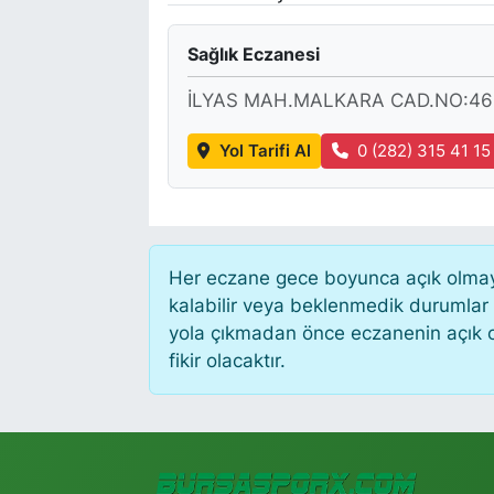
Sağlık Eczanesi
İLYAS MAH.MALKARA CAD.NO:46 
Yol Tarifi Al
0 (282) 315 41 15
Her eczane gece boyunca açık olmayab
kalabilir veya beklenmedik durumlar
yola çıkmadan önce eczanenin açık old
fikir olacaktır.