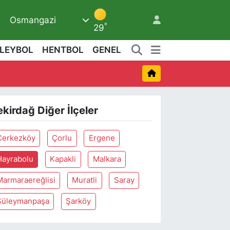
Osmangazi
9
°
29
LEYBOL
HENTBOL
GENEL
2
ekirdağ Diğer İlçeler
Çerkezköy
Çorlu
Ergene
Hayrabolu
Kapakli
Malkara
Marmaraereğlisi
Muratli
Saray
Süleymanpaşa
Şarköy