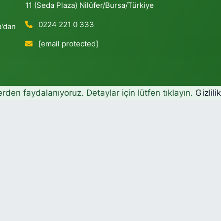
11 (Seda Plaza) Nilüfer/Bursa/Türkiye
0224 221 0 333
a'dan
[email protected]
erden faydalanıyoruz. Detaylar için lütfen tıklayın.
Gizlili