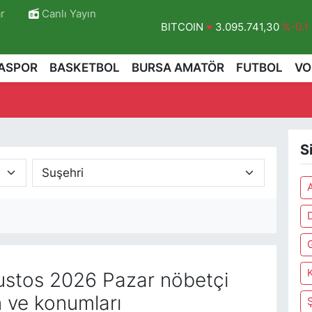
r
Canlı Yayın
BITCOIN
3.095.741,30
%-0.1
DOLAR
47,7436
%0.18
ASPOR
BASKETBOL
BURSA AMATÖR
FUTBOL
VO
EURO
55,2510
%0.32
STERLİN
64,4811
%0.38
GRAM ALTIN
6660.55
%0
S
BİST100
13.779
%-14
A
stos 2026 Pazar nöbetçi
n ve konumları
Ş