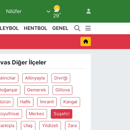
Nilüfer
5
°
29
LEYBOL
HENTBOL
GENEL
ivas Diğer İlçeler
kincilar
Altinyayla
Divriği
Doğanşar
Gemerek
Gölova
Gürün
Hafik
İmranli
Kangal
Koyulhisar
Merkez
Suşehri
arkişla
Ulaş
Yildizeli
Zara