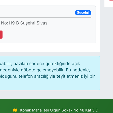
Suşehri
 No:119 B Suşehri Sivas
6
ilir, bazıları sadece gerektiğinde açık
 nedeniyle nöbete gelemeyebilir. Bu nedenle,
uğunu telefon aracılığıyla teyit etmeniz iyi bir
Konak Mahallesi Olgun Sokak No:48 Kat 3 D