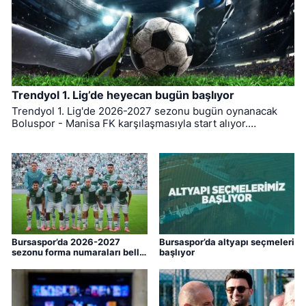
Trendyol 1. Lig’de heyecan bugün başlıyor
Trendyol 1. Lig'de 2026-2027 sezonu bugün oynanacak
Boluspor - Manisa FK karşılaşmasıyla start alıyor.
Bursaspor ise ligin ilk haftasında pazar günü deplasmanda
Bodrum FK ile kozlarını paylaşacak.
Bursaspor’da 2026-2027
Bursaspor’da altyapı seçmeleri
sezonu forma numaraları belli
başlıyor
oldu