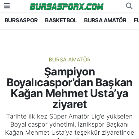
BURSASPOR
BASKETBOL
BURSA AMATÖR
F
Bursaspor
Bursa Nöbetçi Eczaneler
Futbol
Bursa Hava Durumu
Basketbol
Bursa Namaz Vakitleri
BURSA AMATÖR
Şampiyon
Bursa Amatör
Bursa Trafik Yoğunluk Haritası
Boyalıcaspor’dan Başkan
Hentbol
TFF 1.Lig Puan Durumu ve Fikstür
Kağan Mehmet Usta’ya
ziyaret
Voleybol
Tüm Manşetler
Tarihte ilk kez Süper Amatör Lig’e yükselen
Genel
Son Dakika Haberleri
Boyalıcaspor yönetimi, İznikspor Başkanı
Kağan Mehmet Usta’ya teşekkür ziyaretinde
Haber Arşivi