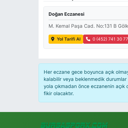
Doğan Eczanesi
M. Kemal Paşa Cad. No:131 B Gö
Yol Tarifi Al
0 (452) 741 30 7
Her eczane gece boyunca açık olmayab
kalabilir veya beklenmedik durumlar
yola çıkmadan önce eczanenin açık old
fikir olacaktır.