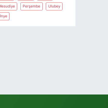
Mesudiye
Perşembe
Ulubey
Ünye