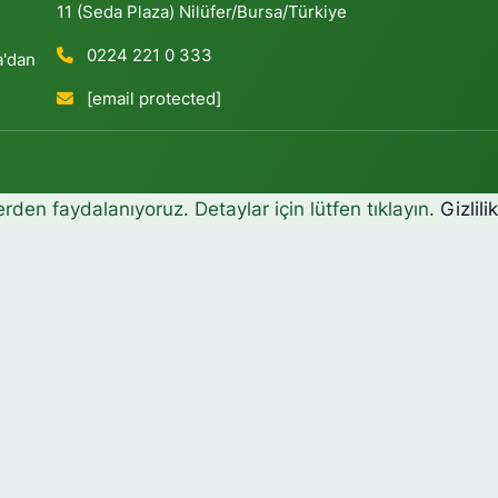
11 (Seda Plaza) Nilüfer/Bursa/Türkiye
0224 221 0 333
a'dan
[email protected]
erden faydalanıyoruz. Detaylar için lütfen tıklayın.
Gizlili