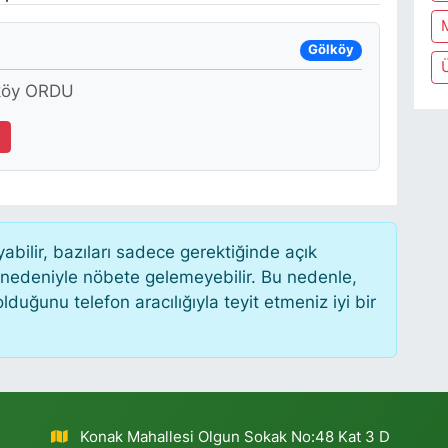
Gölköy
lköy ORDU
7
ilir, bazıları sadece gerektiğinde açık
 nedeniyle nöbete gelemeyebilir. Bu nedenle,
uğunu telefon aracılığıyla teyit etmeniz iyi bir
Konak Mahallesi Olgun Sokak No:48 Kat 3 D