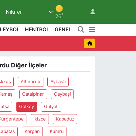
Nilüfer
°
26
LEYBOL
HENTBOL
GENEL
3
rdu Diğer İlçeler
Akkuş
Altinordu
Aybasti
Çamaş
Çatalpinar
Çaybaşi
Fatsa
Gölköy
Gülyali
Gürgentepe
İkizce
Kabadüz
Kabataş
Korgan
Kumru