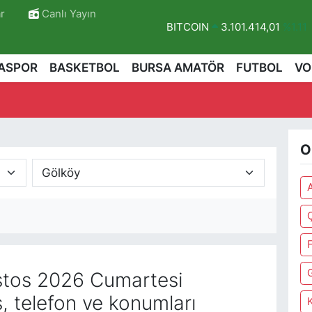
r
Canlı Yayın
BITCOIN
3.101.414,01
%1.11
DOLAR
47,7436
%0.18
ASPOR
BASKETBOL
BURSA AMATÖR
FUTBOL
VO
EURO
55,2510
%0.32
STERLİN
64,4811
%0.38
GRAM ALTIN
6660.55
%0.0
O
BİST100
13.779
%-14
tos 2026 Cumartesi
, telefon ve konumları