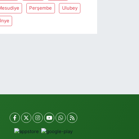
Mesudiye
Perşembe
Ulubey
Ünye