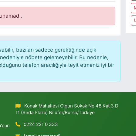
lunamadı.
ilir, bazıları sadece gerektiğinde açık
 nedeniyle nöbete gelemeyebilir. Bu nedenle,
uğunu telefon aracılığıyla teyit etmeniz iyi bir
Konak Mahallesi Olgun Sokak No:48 Kat 3 D
11 (Seda Plaza) Nilüfer/Bursa/Türkiye
0224 221 0 333
a'dan