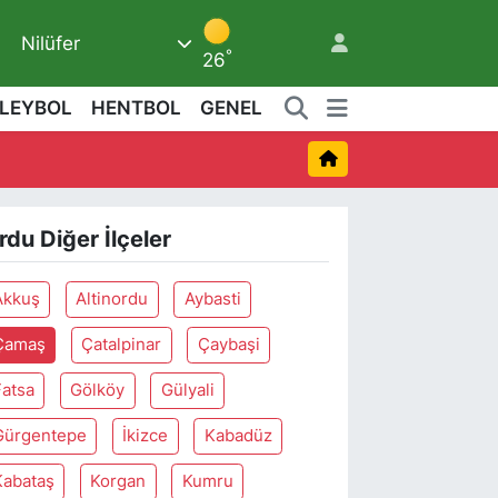
Nilüfer
°
26
LEYBOL
HENTBOL
GENEL
rdu Diğer İlçeler
Akkuş
Altinordu
Aybasti
Çamaş
Çatalpinar
Çaybaşi
Fatsa
Gölköy
Gülyali
Gürgentepe
İkizce
Kabadüz
Kabataş
Korgan
Kumru