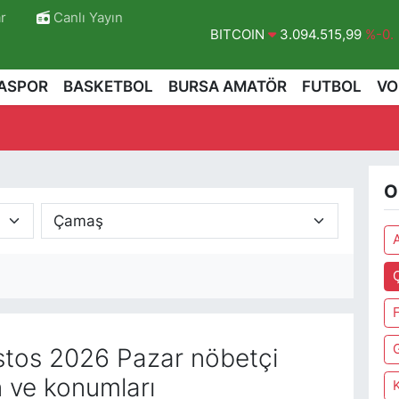
r
Canlı Yayın
BITCOIN
3.094.515,99
%-0.1
DOLAR
47,7436
%0.18
ASPOR
BASKETBOL
BURSA AMATÖR
FUTBOL
VO
EURO
55,2510
%0.32
STERLİN
64,4811
%0.38
GRAM ALTIN
6660.55
%0
O
BİST100
13.779
%-14
tos 2026 Pazar nöbetçi
n ve konumları