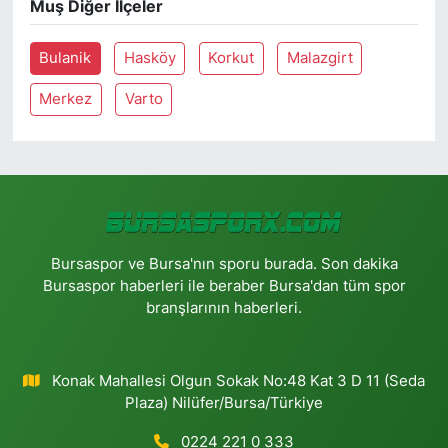
Muş Diğer İlçeler
Bulanik
Hasköy
Korkut
Malazgirt
Merkez
Varto
Bursaspor ve Bursa'nın sporu burada. Son dakika
Bursaspor haberleri ile beraber Bursa'dan tüm spor
branşlarının haberleri.
Konak Mahallesi Olgun Sokak No:48 Kat 3 D 11 (Seda
Plaza) Nilüfer/Bursa/Türkiye
0224 221 0 333