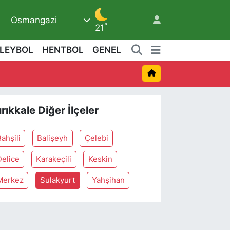
Osmangazi
6
°
21
LEYBOL
HENTBOL
GENEL
ırıkkale Diğer İlçeler
ahşili
Balişeyh
Çelebi
Delice
Karakeçili
Keskin
Merkez
Sulakyurt
Yahşihan