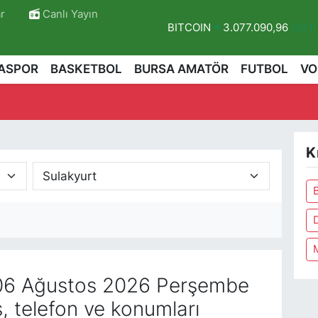
r
Canlı Yayın
BITCOIN
3.077.090,96
%0.1
DOLAR
47,6006
%0.06
ASPOR
BASKETBOL
BURSA AMATÖR
FUTBOL
VO
EURO
55,0250
%0.02
STERLİN
64,2398
%0.2
GRAM ALTIN
6500.87
%0.12
K
BİST100
13.799
%70
B
r
6 Ağustos 2026 Perşembe
, telefon ve konumları