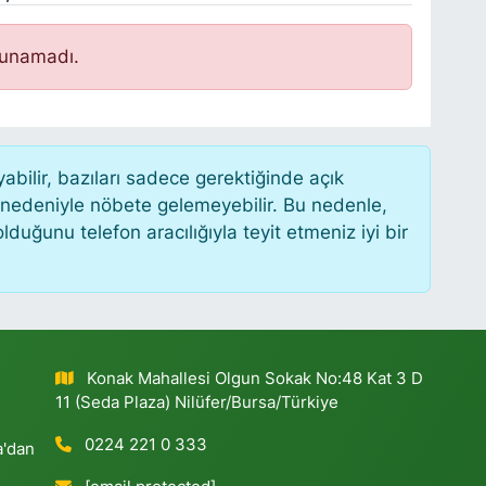
lunamadı.
ilir, bazıları sadece gerektiğinde açık
 nedeniyle nöbete gelemeyebilir. Bu nedenle,
uğunu telefon aracılığıyla teyit etmeniz iyi bir
Konak Mahallesi Olgun Sokak No:48 Kat 3 D
11 (Seda Plaza) Nilüfer/Bursa/Türkiye
0224 221 0 333
a'dan