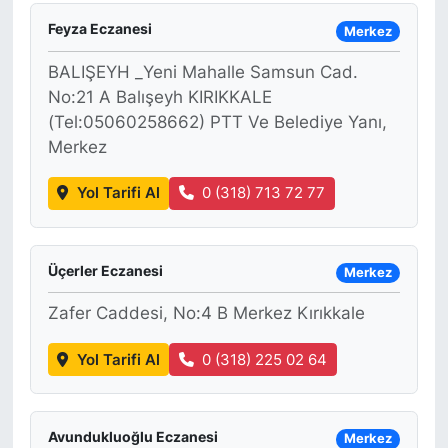
Feyza Eczanesi
Merkez
BALIŞEYH _Yeni Mahalle Samsun Cad.
No:21 A Balışeyh KIRIKKALE
(Tel:05060258662) PTT Ve Belediye Yanı,
Merkez
Yol Tarifi Al
0 (318) 713 72 77
Üçerler Eczanesi
Merkez
Zafer Caddesi, No:4 B Merkez Kırıkkale
Yol Tarifi Al
0 (318) 225 02 64
Avundukluoğlu Eczanesi
Merkez