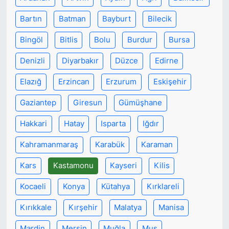
Bartın
Batman
Bayburt
Bilecik
Bingöl
Bitlis
Bolu
Burdur
Bursa
Denizli
Diyarbakır
Düzce
Edirne
Elazığ
Erzincan
Erzurum
Eskişehir
Gaziantep
Giresun
Gümüşhane
Hakkari
Hatay
Isparta
Iğdır
Kahramanmaraş
Karabük
Karaman
Kars
Kastamonu
Kayseri
Kilis
Kocaeli
Konya
Kütahya
Kırklareli
Kırıkkale
Kırşehir
Malatya
Manisa
Mardin
Mersin
Muğla
Muş