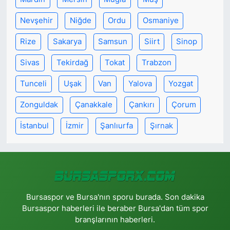
Nevşehir
Niğde
Ordu
Osmaniye
Rize
Sakarya
Samsun
Siirt
Sinop
Sivas
Tekirdağ
Tokat
Trabzon
Tunceli
Uşak
Van
Yalova
Yozgat
Zonguldak
Çanakkale
Çankırı
Çorum
İstanbul
İzmir
Şanlıurfa
Şırnak
Bursaspor ve Bursa'nın sporu burada. Son dakika
Bursaspor haberleri ile beraber Bursa'dan tüm spor
branşlarının haberleri.