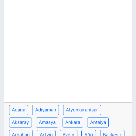
Adana
Adıyaman
Afyonkarahisar
Aksaray
Amasya
Ankara
Antalya
Ardahan
Artvin
Aydın
Ağrı
Balıkesir