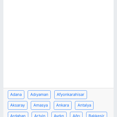
Adana
Adıyaman
Afyonkarahisar
Aksaray
Amasya
Ankara
Antalya
Ardahan
Artvin
Aydın
Ağrı
Balıkesir