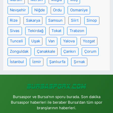
Nevşehir
Niğde
Ordu
Osmaniye
Rize
Sakarya
Samsun
Siirt
Sinop
Sivas
Tekirdağ
Tokat
Trabzon
Tunceli
Uşak
Van
Yalova
Yozgat
Zonguldak
Çanakkale
Çankırı
Çorum
İstanbul
İzmir
Şanlıurfa
Şırnak
Bursaspor ve Bursa'nın sporu burada. Son dakika
Bursaspor haberleri ile beraber Bursa'dan tüm spor
branşlarının haberleri.