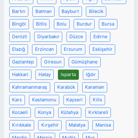
Bartın
Batman
Bayburt
Bilecik
Bingöl
Bitlis
Bolu
Burdur
Bursa
Denizli
Diyarbakır
Düzce
Edirne
Elazığ
Erzincan
Erzurum
Eskişehir
Gaziantep
Giresun
Gümüşhane
Hakkari
Hatay
Isparta
Iğdır
Kahramanmaraş
Karabük
Karaman
Kars
Kastamonu
Kayseri
Kilis
Kocaeli
Konya
Kütahya
Kırklareli
Kırıkkale
Kırşehir
Malatya
Manisa
Mardin
Mersin
Muğla
Muş