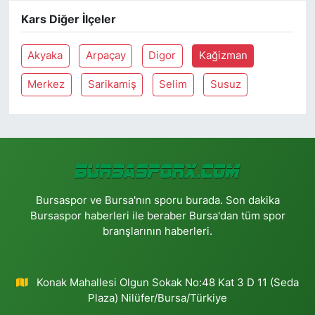
Kars Diğer İlçeler
Akyaka
Arpaçay
Digor
Kağizman
Merkez
Sarikamiş
Selim
Susuz
Bursaspor ve Bursa'nın sporu burada. Son dakika
Bursaspor haberleri ile beraber Bursa'dan tüm spor
branşlarının haberleri.
Konak Mahallesi Olgun Sokak No:48 Kat 3 D 11 (Seda
Plaza) Nilüfer/Bursa/Türkiye