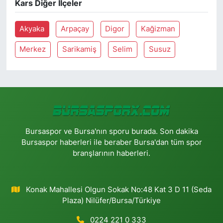
Kars Diğer İlçeler
Akyaka
Arpaçay
Digor
Kağizman
Merkez
Sarikamiş
Selim
Susuz
Bursaspor ve Bursa'nın sporu burada. Son dakika
Bursaspor haberleri ile beraber Bursa'dan tüm spor
branşlarının haberleri.
Konak Mahallesi Olgun Sokak No:48 Kat 3 D 11 (Seda
Plaza) Nilüfer/Bursa/Türkiye
0224 221 0 333