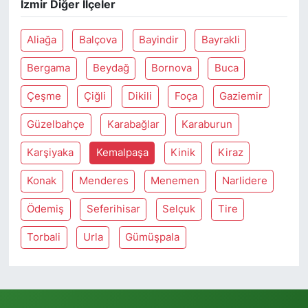
İzmir Diğer İlçeler
Aliağa
Balçova
Bayindir
Bayrakli
Bergama
Beydağ
Bornova
Buca
Çeşme
Çiğli
Dikili
Foça
Gaziemir
Güzelbahçe
Karabağlar
Karaburun
Karşiyaka
Kemalpaşa
Kinik
Kiraz
Konak
Menderes
Menemen
Narlidere
Ödemiş
Seferihisar
Selçuk
Tire
Torbali
Urla
Gümüşpala