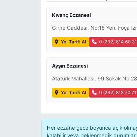
Kıvanç Eczanesi
Girne Caddesi, No:18 Yeni Foça İz
Yol Tarifi Al
0 (232) 814 60 3
Ayşın Eczanesi
Atatürk Mahallesi, 99.Sokak No:28
Yol Tarifi Al
0 (232) 812 70 71
Her eczane gece boyunca açık olmayab
kalabilir veya beklenmedik durumlar