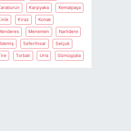
Karaburun
Karşiyaka
Kemalpaşa
Kinik
Kiraz
Konak
Menderes
Menemen
Narlidere
Ödemiş
Seferihisar
Selçuk
Tire
Torbali
Urla
Gümüşpala