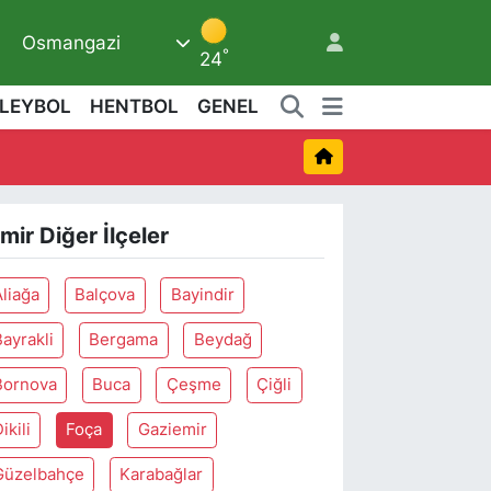
Osmangazi
6
°
24
LEYBOL
HENTBOL
GENEL
zmir Diğer İlçeler
Aliağa
Balçova
Bayindir
ayrakli
Bergama
Beydağ
Bornova
Buca
Çeşme
Çiğli
ikili
Foça
Gaziemir
Güzelbahçe
Karabağlar