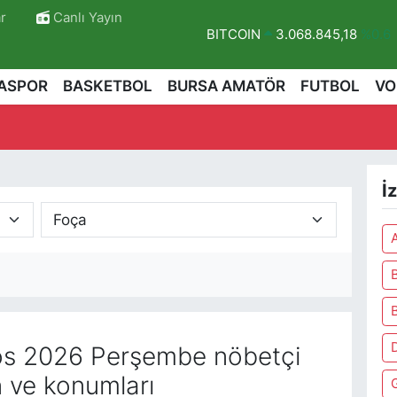
r
Canlı Yayın
BITCOIN
3.068.845,18
%0.6
DOLAR
47,5971
%0.05
ASPOR
BASKETBOL
BURSA AMATÖR
FUTBOL
VO
EURO
55,1336
%0.18
STERLİN
64,2534
%0.22
GRAM ALTIN
6518.23
%0.39
İ
BİST100
13.703
%0
r
B
D
s 2026 Perşembe nöbetçi
n ve konumları