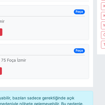
Foça
mir
1
Foça
 75 Foça İzmir
ilir, bazıları sadece gerektiğinde açık
 nedeniyle nöbete gelemeyebilir. Bu nedenle,