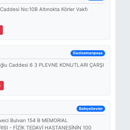
Caddesi No:10B Altınokta Körler Vakfı
3
Gaziosmanpaşa
lıoğlu Caddesi 6 3 PLEVNE KONUTLARI ÇARŞI
3
Bahçelievler
veci Bulvarı 154 B MEMORIAL
SI - FİZİK TEDAVİ HASTANESİNİN 100