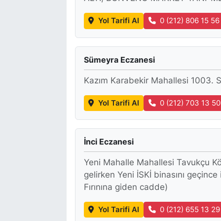
Yol Tarifi Al
0 (212) 806 15 56
Sümeyra Eczanesi
Kazım Karabekir Mahallesi 1003. S
Yol Tarifi Al
0 (212) 703 13 50
İnci Eczanesi
Yeni Mahalle Mahallesi Tavukçu K
gelirken Yeni İSKİ binasını geçince
Fırınına giden cadde)
Yol Tarifi Al
0 (212) 655 13 29