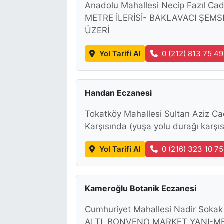
Anadolu Mahallesi Necip Fazıl Ca
METRE İLERİSİ- BAKLAVACI ŞEMS
ÜZERİ
Yol Tarifi Al
0 (212) 813 75 49
Handan Eczanesi
Tokatköy Mahallesi Sultan Aziz C
Karşısında (yuşa yolu durağı karşı
Yol Tarifi Al
0 (216) 323 10 75
Kameroğlu Botanik Eczanesi
Cumhuriyet Mahallesi Nadir So
ALTI, BONVENO MARKET YANI-M