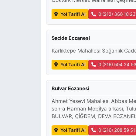
Göktürk Merkez Mahallesi Çeşmeb
Yol Tarifi Al
0 (212) 360 18 23
Sacide Eczanesi
Karlıktepe Mahallesi Soğanlık Cad
Yol Tarifi Al
0 (216) 504 24 5
Bulvar Eczanesi
Ahmet Yesevi Mahallesi Abbas Med
sonra Harman Mobilya arkası, T
BULVAR, ÇİĞDEM, DEVA ECZANELERİ
Yol Tarifi Al
0 (216) 208 59 51