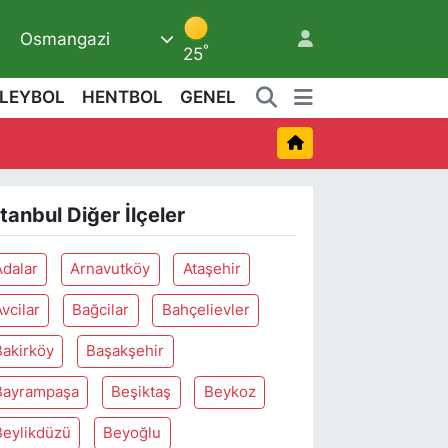
6
Osmangazi
°
25
LEYBOL
HENTBOL
GENEL
stanbul Diğer İlçeler
Adalar
Arnavutköy
Ataşehir
vcilar
Bağcilar
Bahçelievler
Bakirköy
Başakşehir
Bayrampaşa
Beşiktaş
Beykoz
Beylikdüzü
Beyoğlu