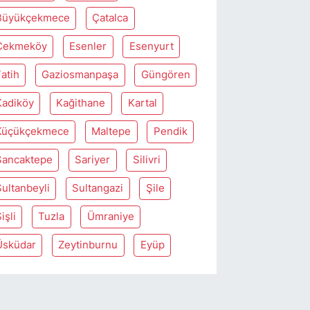
Büyükçekmece
Çatalca
Çekmeköy
Esenler
Esenyurt
atih
Gaziosmanpaşa
Güngören
Kadiköy
Kağithane
Kartal
Küçükçekmece
Maltepe
Pendik
Sancaktepe
Sariyer
Silivri
Sultanbeyli
Sultangazi
Şile
işli
Tuzla
Ümraniye
Üsküdar
Zeytinburnu
Eyüp