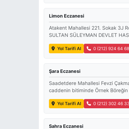
Limon Eczanesi
Atakent Mahallesi 221. Sokak 3J R
SULTAN SÜLEYMAN DEVLET HAST
Yol Tarifi Al
0 (212) 924 64 6
Şara Eczanesi
Saadetdere Mahallesi Fevzi Çakm
caddenin bitiminde Örnek Böreğin
Yol Tarifi Al
0 (212) 302 46 3
Sahra Eczanesi