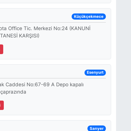
Küçükçekmece
ota Office Tic. Merkezi No:24 (KANUNİ
ANESİ KARŞISI)
8
Esenyurt
ak Caddesi No:67-69 A Depo kapalı
 çaprazında
3
Sarıyer