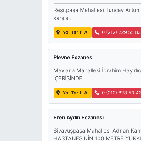
Reşitpaşa Mahallesi Tuncay Artun 
karşısı.
Yol Tarifi Al
0 (212) 229 55 8
Plevne Eczanesi
Mevlana Mahallesi İbrahim Hayır
İÇERİSİNDE
Yol Tarifi Al
0 (212) 823 53 4
Eren Aydın Eczanesi
Siyavuşpaşa Mahallesi Adnan Kah
HASTANESİNİN 100 METRE YUKARI