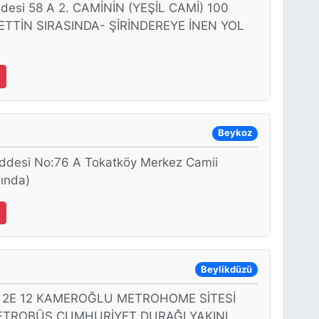
ddesi 58 A 2. CAMİNİN (YEŞİL CAMİ) 100
ETTİN SIRASINDA- ŞİRİNDEREYE İNEN YOL
Beykoz
addesi No:76 A Tokatköy Merkez Camii
sında)
Beylikdüzü
kak 2E 12 KAMEROĞLU METROHOME SİTESİ
ETROBÜS CUMHURİYET DURAĞI YAKINI