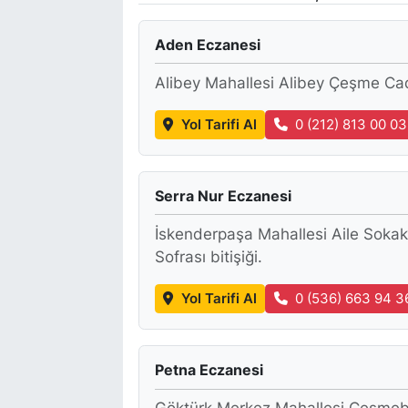
Aden Eczanesi
Alibey Mahallesi Alibey Çeşme Cad
Yol Tarifi Al
0 (212) 813 00 03
Serra Nur Eczanesi
İskenderpaşa Mahallesi Aile Sokak
Sofrası bitişiği.
Yol Tarifi Al
0 (536) 663 94 3
Petna Eczanesi