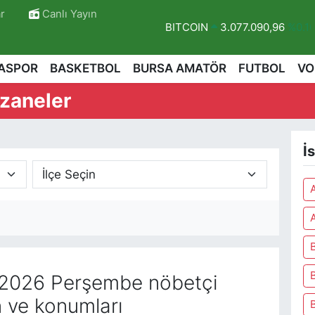
BITCOIN
3.077.090,96
%0.1
r
Canlı Yayın
DOLAR
47,6006
%0.06
EURO
55,0250
%0.02
ASPOR
BASKETBOL
BURSA AMATÖR
FUTBOL
VO
STERLİN
64,2398
%0.2
czaneler
GRAM ALTIN
6500.87
%0.12
BİST100
13.799
%70
İ
r
A
2026 Perşembe nöbetçi
n ve konumları