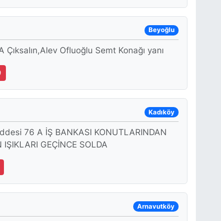
Beyoğlu
A Çıksalın,Alev Ofluoğlu Semt Konağı yanı
9
Kadıköy
addesi 76 A İŞ BANKASI KONUTLARINDAN
 IŞIKLARI GEÇİNCE SOLDA
Arnavutköy