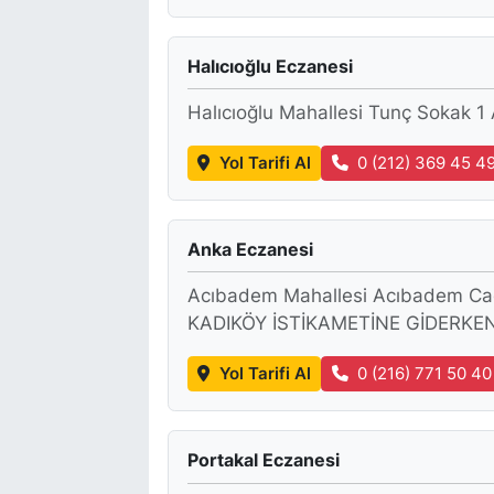
Halıcıoğlu Eczanesi
Halıcıoğlu Mahallesi Tunç Sokak 1 
Yol Tarifi Al
0 (212) 369 45 4
Anka Eczanesi
Acıbadem Mahallesi Acıbadem C
KADIKÖY İSTİKAMETİNE GİDERKEN
Yol Tarifi Al
0 (216) 771 50 40
Portakal Eczanesi