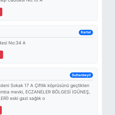
aşı Caddesi No:10 A
Kartal
desi No:34 A
3
Sultanbeyli
eni Sokak 17 A Çiftlik köprüsünü geçtikten
ulumba mevki, ECZANELER BÖLGESİ (GÜNEŞ,
) eski gazi sağlık o