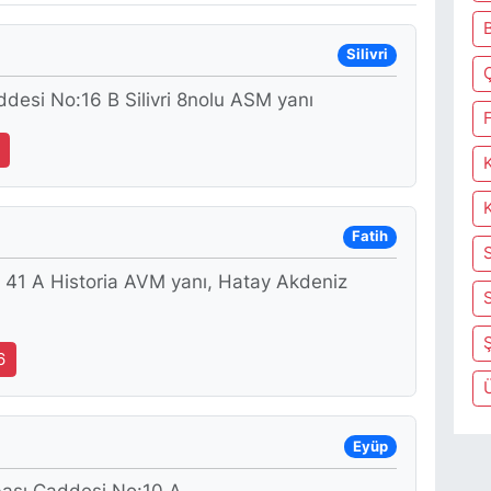
Silivri
desi No:16 B Silivri 8nolu ASM yanı
F
Fatih
 41 A Historia AVM yanı, Hatay Akdeniz
Ş
6
Eyüp