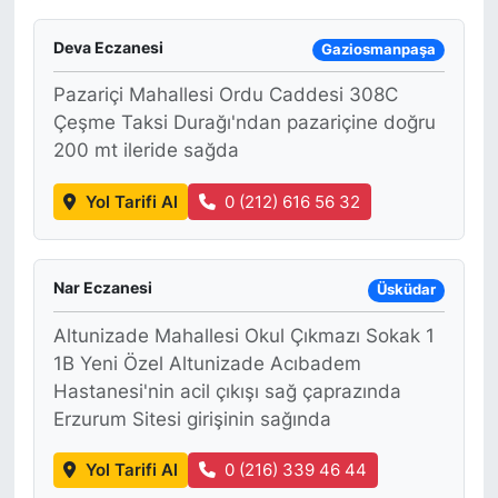
Deva Eczanesi
Gaziosmanpaşa
Pazariçi Mahallesi Ordu Caddesi 308C
Çeşme Taksi Durağı'ndan pazariçine doğru
200 mt ileride sağda
Yol Tarifi Al
0 (212) 616 56 32
Nar Eczanesi
Üsküdar
Altunizade Mahallesi Okul Çıkmazı Sokak 1
1B Yeni Özel Altunizade Acıbadem
Hastanesi'nin acil çıkışı sağ çaprazında
Erzurum Sitesi girişinin sağında
Yol Tarifi Al
0 (216) 339 46 44