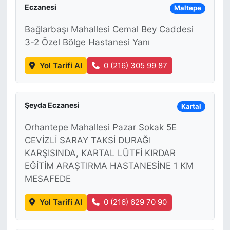
Eczanesi
Maltepe
Bağlarbaşı Mahallesi Cemal Bey Caddesi
3-2 Özel Bölge Hastanesi Yanı
Yol Tarifi Al
0 (216) 305 99 87
Şeyda Eczanesi
Kartal
Orhantepe Mahallesi Pazar Sokak 5E
CEVİZLİ SARAY TAKSİ DURAĞI
KARŞISINDA, KARTAL LÜTFİ KIRDAR
EĞİTİM ARAŞTIRMA HASTANESİNE 1 KM
MESAFEDE
Yol Tarifi Al
0 (216) 629 70 90