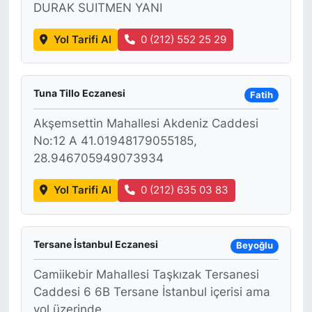
DURAK SUITMEN YANI
Yol Tarifi Al
0 (212) 552 25 29
Tuna Tillo Eczanesi
Fatih
Akşemsettin Mahallesi Akdeniz Caddesi
No:12 A 41.01948179055185,
28.946705949073934
Yol Tarifi Al
0 (212) 635 03 83
Tersane İstanbul Eczanesi
Beyoğlu
Camiikebir Mahallesi Taşkızak Tersanesi
Caddesi 6 6B Tersane İstanbul içerisi ama
yol üzerinde