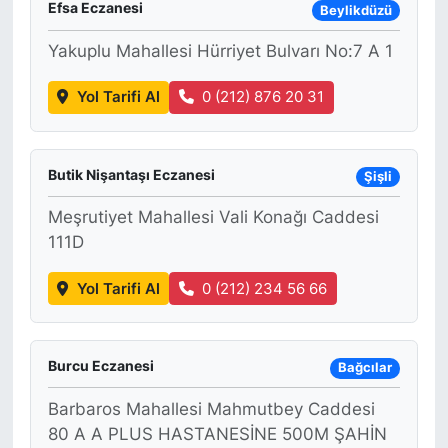
Efsa Eczanesi
Beylikdüzü
Yakuplu Mahallesi Hürriyet Bulvarı No:7 A 1
Yol Tarifi Al
0 (212) 876 20 31
Butik Nişantaşı Eczanesi
Şişli
Meşrutiyet Mahallesi Vali Konağı Caddesi
111D
Yol Tarifi Al
0 (212) 234 56 66
Burcu Eczanesi
Bağcılar
Barbaros Mahallesi Mahmutbey Caddesi
80 A A PLUS HASTANESİNE 500M ŞAHİN