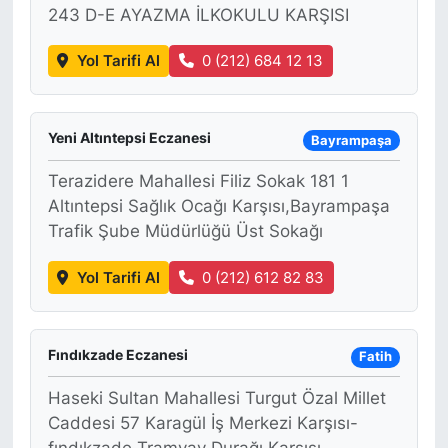
243 D-E AYAZMA İLKOKULU KARŞISI
Yol Tarifi Al
0 (212) 684 12 13
Yeni Altıntepsi Eczanesi
Bayrampaşa
Terazidere Mahallesi Filiz Sokak 181 1
Altıntepsi Sağlık Ocağı Karşısı,Bayrampaşa
Trafik Şube Müdürlüğü Üst Sokağı
Yol Tarifi Al
0 (212) 612 82 83
Fındıkzade Eczanesi
Fatih
Haseki Sultan Mahallesi Turgut Özal Millet
Caddesi 57 Karagül İş Merkezi Karşısı-
fındıkzade Tramvay Durağı Karşısı