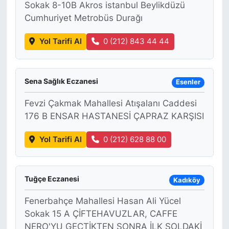
Sokak 8-10B Akros istanbul Beylikdüzü
Cumhuriyet Metrobüs Durağı
Yol Tarifi Al
0 (212) 843 44 44
Sena Sağlık Eczanesi
Esenler
Fevzi Çakmak Mahallesi Atışalanı Caddesi
176 B ENSAR HASTANESİ ÇAPRAZ KARŞISI
Yol Tarifi Al
0 (212) 628 88 00
Tuğçe Eczanesi
Kadıköy
Fenerbahçe Mahallesi Hasan Ali Yücel
Sokak 15 A ÇİFTEHAVUZLAR, CAFFE
NERO'YU GEÇTİKTEN SONRA İLK SOLDAKİ