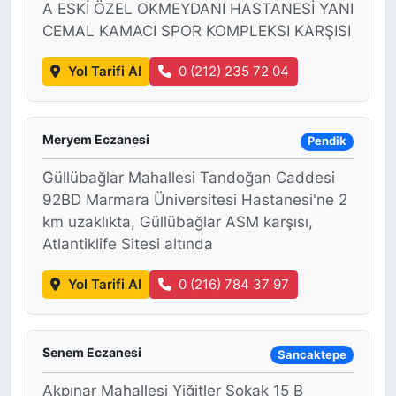
A ESKİ ÖZEL OKMEYDANI HASTANESİ YANI
CEMAL KAMACI SPOR KOMPLEKSI KARŞISI
Yol Tarifi Al
0 (212) 235 72 04
Meryem Eczanesi
Pendik
Güllübağlar Mahallesi Tandoğan Caddesi
92BD Marmara Üniversitesi Hastanesi'ne 2
km uzaklıkta, Güllübağlar ASM karşısı,
Atlantiklife Sitesi altında
Yol Tarifi Al
0 (216) 784 37 97
Senem Eczanesi
Sancaktepe
Akpınar Mahallesi Yiğitler Sokak 15 B