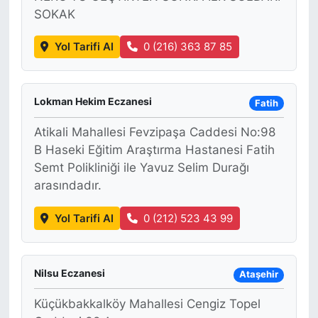
SOKAK
Yol Tarifi Al
0 (216) 363 87 85
Lokman Hekim Eczanesi
Fatih
Atikali Mahallesi Fevzipaşa Caddesi No:98
B Haseki Eğitim Araştırma Hastanesi Fatih
Semt Polikliniği ile Yavuz Selim Durağı
arasındadır.
Yol Tarifi Al
0 (212) 523 43 99
Nilsu Eczanesi
Ataşehir
Küçükbakkalköy Mahallesi Cengiz Topel