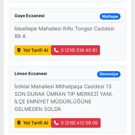
Gaye Eczanesi
Maltepe
İdealtepe Mahallesi Rıfkı Tongsir Caddesi
89 A
Yol Tarifi Al
0 (216) 518 40 81
Limon Eczanesi
Ümraniye
İstiklal Mahallesi Mithatpaşa Caddesi 13
SON DURAK ÜMRAN TIP MERKEZİ YANI,
İLÇE EMNİYET MÜDÜRLÜĞÜNE
GELMEDEN SOLDA
Yol Tarifi Al
0 (216) 412 09 09