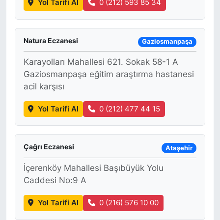
Yol Tarifi Al
0 (212) 593 85 34
Natura Eczanesi
Gaziosmanpaşa
Karayolları Mahallesi 621. Sokak 58-1 A
Gaziosmanpaşa eğitim araştırma hastanesi
acil karşısı
Yol Tarifi Al
0 (212) 477 44 15
Çağrı Eczanesi
Ataşehir
İçerenköy Mahallesi Başıbüyük Yolu
Caddesi No:9 A
Yol Tarifi Al
0 (216) 576 10 00