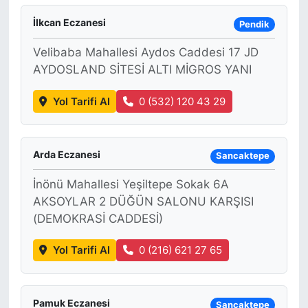
İlkcan Eczanesi
Pendik
Velibaba Mahallesi Aydos Caddesi 17 JD
AYDOSLAND SİTESİ ALTI MİGROS YANI
Yol Tarifi Al
0 (532) 120 43 29
Arda Eczanesi
Sancaktepe
İnönü Mahallesi Yeşiltepe Sokak 6A
AKSOYLAR 2 DÜĞÜN SALONU KARŞISI
(DEMOKRASİ CADDESİ)
Yol Tarifi Al
0 (216) 621 27 65
Pamuk Eczanesi
Sancaktepe