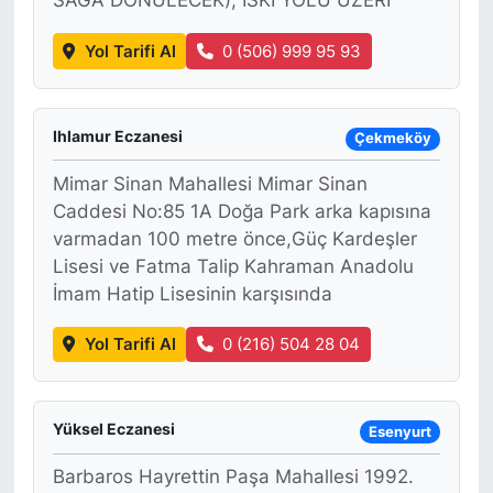
SAĞA DÖNÜLECEK), İSKİ YOLU ÜZERİ
Yol Tarifi Al
0 (506) 999 95 93
Ihlamur Eczanesi
Çekmeköy
Mimar Sinan Mahallesi Mimar Sinan
Caddesi No:85 1A Doğa Park arka kapısına
varmadan 100 metre önce,Güç Kardeşler
Lisesi ve Fatma Talip Kahraman Anadolu
İmam Hatip Lisesinin karşısında
Yol Tarifi Al
0 (216) 504 28 04
Yüksel Eczanesi
Esenyurt
Barbaros Hayrettin Paşa Mahallesi 1992.