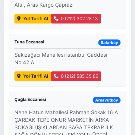
Altı , Aras Kargo Çaprazı
Yol Tarifi Al
0 (212) 302 28 13
Tuna Eczanesi
Bakırköy
Sakızağacı Mahallesi İstanbul Caddesi
No:42 A
Yol Tarifi Al
0 (212) 585 35 86
Çağla Eczanesi
Arnavutköy
Nene Hatun Mahallesi Rahman Sokak 16 A
ÇARDAK TEPE ONUR MARKETİN ARKA
SOKAĞI (IŞIKLARDAN SAĞA TEKRAR İLK