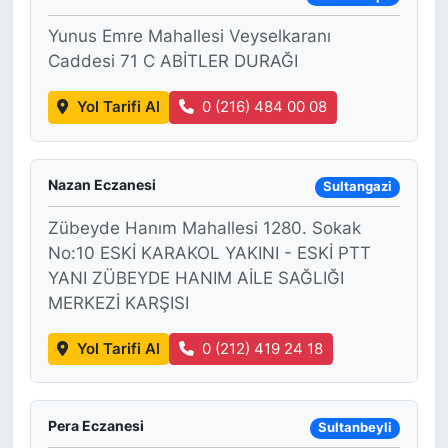
Yunus Emre Mahallesi Veyselkaranı
Caddesi 71 C ABİTLER DURAĞI
Yol Tarifi Al
0 (216) 484 00 08
Nazan Eczanesi
Sultangazi
Zübeyde Hanım Mahallesi 1280. Sokak
No:10 ESKİ KARAKOL YAKINI - ESKİ PTT
YANI ZÜBEYDE HANIM AİLE SAĞLIĞI
MERKEZİ KARŞISI
Yol Tarifi Al
0 (212) 419 24 18
Pera Eczanesi
Sultanbeyli