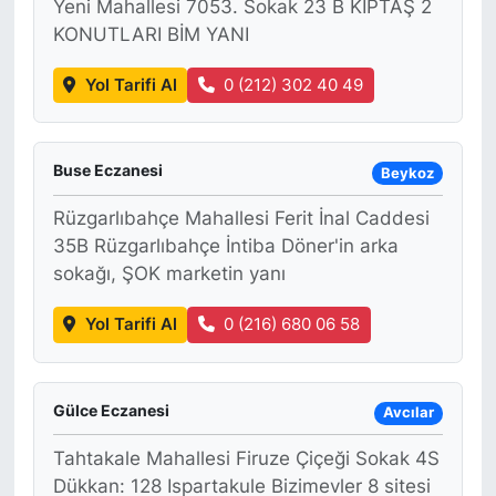
Yeni Mahallesi 7053. Sokak 23 B KİPTAŞ 2
KONUTLARI BİM YANI
Yol Tarifi Al
0 (212) 302 40 49
Buse Eczanesi
Beykoz
Rüzgarlıbahçe Mahallesi Ferit İnal Caddesi
35B Rüzgarlıbahçe İntiba Döner'in arka
sokağı, ŞOK marketin yanı
Yol Tarifi Al
0 (216) 680 06 58
Gülce Eczanesi
Avcılar
Tahtakale Mahallesi Firuze Çiçeği Sokak 4S
Dükkan: 128 Ispartakule Bizimevler 8 sitesi