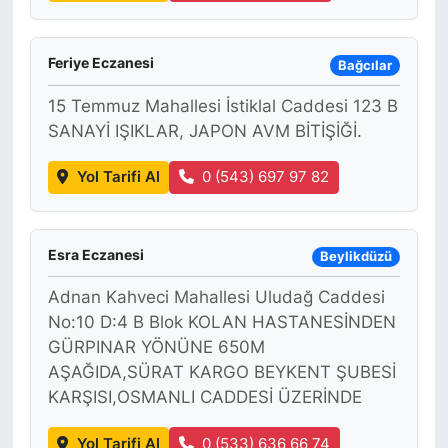
Feriye Eczanesi
Bağcılar
15 Temmuz Mahallesi İstiklal Caddesi 123 B
SANAYİ IŞIKLAR, JAPON AVM BİTİŞİĞİ.
Yol Tarifi Al
0 (543) 697 97 82
Esra Eczanesi
Beylikdüzü
Adnan Kahveci Mahallesi Uludağ Caddesi
No:10 D:4 B Blok KOLAN HASTANESİNDEN
GÜRPINAR YÖNÜNE 650M
AŞAĞIDA,SÜRAT KARGO BEYKENT ŞUBESİ
KARŞISI,OSMANLI CADDESİ ÜZERİNDE
Yol Tarifi Al
0 (533) 636 66 74