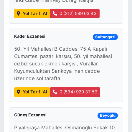
Yol Tarifi Al
0 (212) 589 63 43
Kader Eczanesi
Sultangazi
50. Yıl Mahallesi B Caddesi 75 A Kapalı
Cumartesi pazarı karşısı, 50. yıl mahallesi
cızbız sucuk ekmek karşısı, Vurallar
Kuyumculuktan Sankoya inen cadde
üzerinde sol tarafta
Yol Tarifi Al
0 (534) 920 37 59
Güneş Eczanesi
Beyoğlu
Piyalepaşa Mahallesi Osmanoğlu Sokak 10