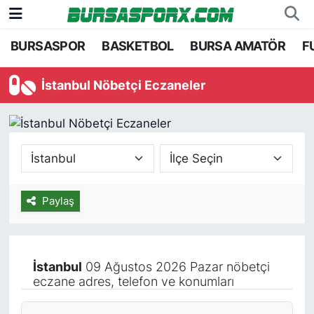
BURSASPOR
BASKETBOL
BURSA AMATÖR
F
Bursaspor
Bursa Nöbetçi Eczaneler
İstanbul Nöbetçi Eczaneler
Futbol
Bursa Hava Durumu
Basketbol
Bursa Namaz Vakitleri
Bursa Amatör
Bursa Trafik Yoğunluk Haritası
Hentbol
TFF 1.Lig Puan Durumu ve Fikstür
Paylaş
Voleybol
Tüm Manşetler
İstanbul
09 Ağustos 2026 Pazar nöbetçi
Genel
Son Dakika Haberleri
eczane adres, telefon ve konumları
Haber Arşivi