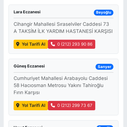
Lara Eczanesi
Beyoğlu
Cihangir Mahallesi Sıraselviler Caddesi 73
A TAKSİM İLK YARDIM HASTANESİ KARŞISI
Yol Tarifi Al
0 (212) 293 90 86
Güneş Eczanesi
Sarıyer
Cumhuriyet Mahallesi Arabayolu Caddesi
58 Hacıosman Metrosu Yakını Tahiroğlu
Fırın Karşısı
Yol Tarifi Al
0 (212) 299 73 67