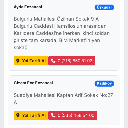
Ayda Eczanesi
Üsküdar
Bulgurlu Mahallesi Özilhan Sokak 9 A
Bulgurlu Caddesi Hamsilos'un arasından
Karlıdere Caddesi'ne inerken ikinci soldan
girişte tam karşıda, BİM Market'in yan
sokağı
Yol Tarifi Al
0 (216) 650 81 92
Gizem Ece Eczanesi
Kadıköy
Suadiye Mahallesi Kaptan Arif Sokak No:27
A
Yol Tarifi Al
0 (535) 458 54 00