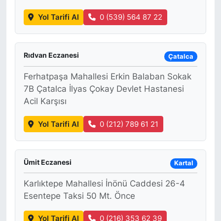
Yol Tarifi Al
0 (539) 564 87 22
Rıdvan Eczanesi
Çatalca
Ferhatpaşa Mahallesi Erkin Balaban Sokak
7B Çatalca İlyas Çokay Devlet Hastanesi
Acil Karşısı
Yol Tarifi Al
0 (212) 789 61 21
Ümit Eczanesi
Kartal
Karlıktepe Mahallesi İnönü Caddesi 26-4
Esentepe Taksi 50 Mt. Önce
Yol Tarifi Al
0 (216) 353 62 39