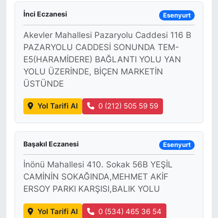
İnci Eczanesi
Esenyurt
Akevler Mahallesi Pazaryolu Caddesi 116 B
PAZARYOLU CADDESİ SONUNDA TEM-
E5(HARAMİDERE) BAĞLANTI YOLU YAN
YOLU ÜZERİNDE, BİÇEN MARKETİN
ÜSTÜNDE
Yol Tarifi Al
0 (212) 505 59 59
Başakıl Eczanesi
Esenyurt
İnönü Mahallesi 410. Sokak 56B YEŞİL
CAMİNİN SOKAĞINDA,MEHMET AKİF
ERSOY PARKI KARŞISI,BALIK YOLU
Yol Tarifi Al
0 (534) 465 36 54