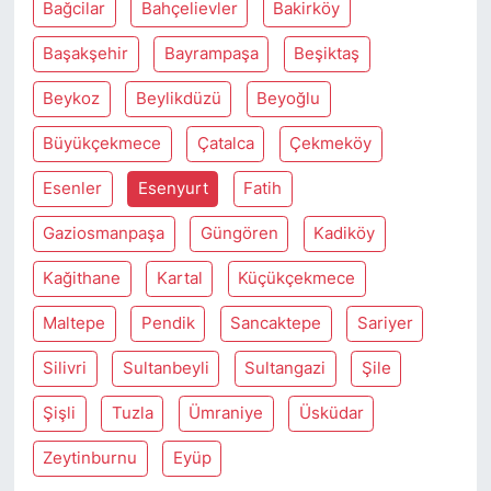
Bağcilar
Bahçelievler
Bakirköy
Başakşehir
Bayrampaşa
Beşiktaş
Beykoz
Beylikdüzü
Beyoğlu
Büyükçekmece
Çatalca
Çekmeköy
Esenler
Esenyurt
Fatih
Gaziosmanpaşa
Güngören
Kadiköy
Kağithane
Kartal
Küçükçekmece
Maltepe
Pendik
Sancaktepe
Sariyer
Silivri
Sultanbeyli
Sultangazi
Şile
Şişli
Tuzla
Ümraniye
Üsküdar
Zeytinburnu
Eyüp