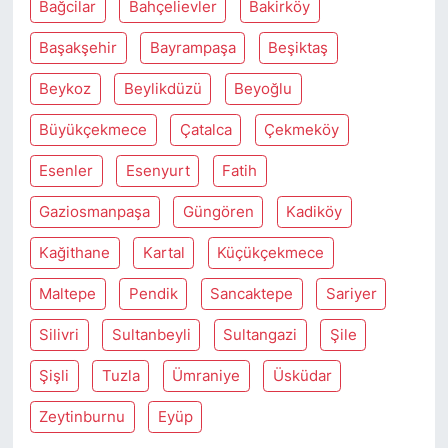
Bağcilar
Bahçelievler
Bakirköy
Başakşehir
Bayrampaşa
Beşiktaş
Beykoz
Beylikdüzü
Beyoğlu
Büyükçekmece
Çatalca
Çekmeköy
Esenler
Esenyurt
Fatih
Gaziosmanpaşa
Güngören
Kadiköy
Kağithane
Kartal
Küçükçekmece
Maltepe
Pendik
Sancaktepe
Sariyer
Silivri
Sultanbeyli
Sultangazi
Şile
Şişli
Tuzla
Ümraniye
Üsküdar
Zeytinburnu
Eyüp